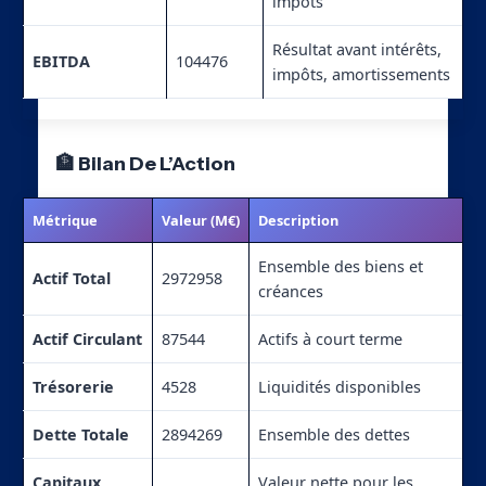
impôts
Résultat avant intérêts,
EBITDA
104476
impôts, amortissements
🏦 Bilan De L’Action
Métrique
Valeur (M€)
Description
Ensemble des biens et
Actif Total
2972958
créances
Actif Circulant
87544
Actifs à court terme
Trésorerie
4528
Liquidités disponibles
Dette Totale
2894269
Ensemble des dettes
Capitaux
Valeur nette pour les