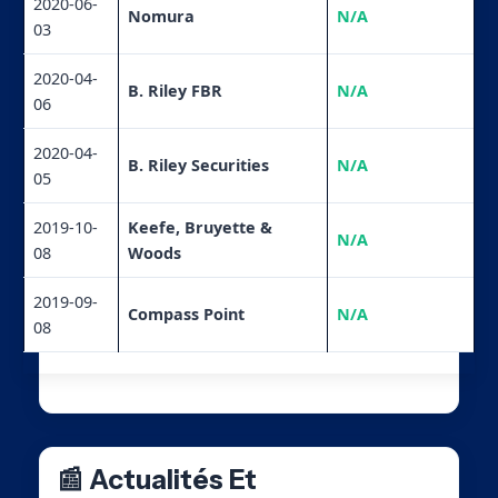
2020-06-
Nomura
N/A
03
2020-04-
B. Riley FBR
N/A
06
2020-04-
B. Riley Securities
N/A
05
2019-10-
Keefe, Bruyette &
N/A
08
Woods
2019-09-
Compass Point
N/A
08
📰 Actualités Et