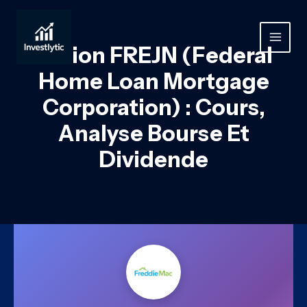
Aller
au
contenu
MAIN
Action FREJN (Federal
MEN
Home Loan Mortgage
Corporation) : Cours,
Analyse Bourse Et
Dividende