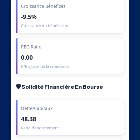
Croissance Bénéfices
-9.5%
Croissance du bénéfice net
PEG Ratio
0.00
P/E ajusté de la croissance
🛡️ Solidité Financière En Bourse
Dette/Capitaux
48.38
Ratio d’endettement