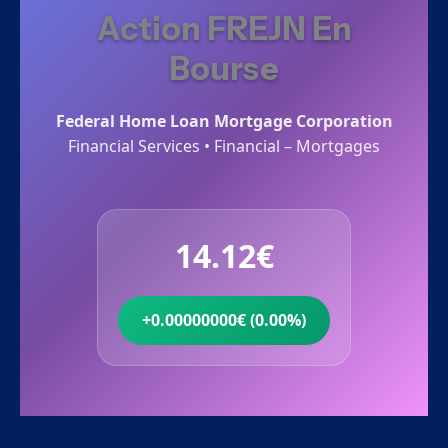
Action FREJN En
Bourse
Federal Home Loan Mortgage Corporation
Financial Services • Financial – Mortgages
14.12€
+0.00000000€ (0.00%)