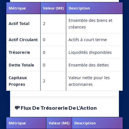
Métrique
Valeur (M€)
Description
Ensemble des biens et
Actif Total
2
créances
Actif Circulant
0
Actifs à court terme
Trésorerie
0
Liquidités disponibles
Dette Totale
0
Ensemble des dettes
Capitaux
Valeur nette pour les
2
Propres
actionnaires
💸 Flux De Trésorerie De L’Action
Métrique
Valeur (M€)
Description