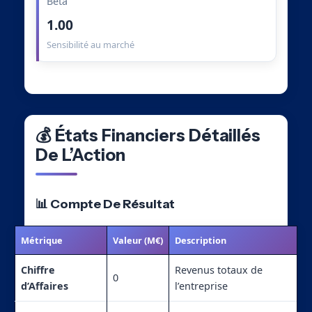
Beta
1.00
Sensibilité au marché
💰 États Financiers Détaillés
De L’Action
📊 Compte De Résultat
Métrique
Valeur (M€)
Description
Chiffre
Revenus totaux de
0
d’Affaires
l’entreprise