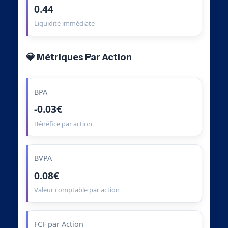
0.44
Liquidité immédiate
💎 Métriques Par Action
BPA
-0.03€
Bénéfice par action
BVPA
0.08€
Valeur comptable par action
FCF par Action