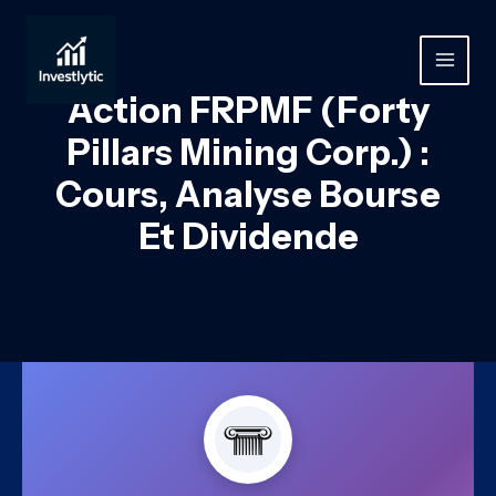
Aller
au
contenu
MAIN
Action FRPMF (Forty
MEN
Pillars Mining Corp.) :
Cours, Analyse Bourse
Et Dividende