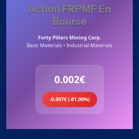
Action FRPMF En
Bourse
Forty Pillars Mining Corp.
Basic Materials • Industrial Materials
0.002€
-0.007€ (-81.00%)