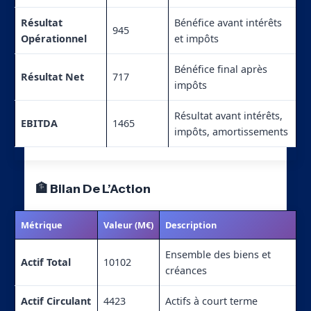
Résultat
Bénéfice avant intérêts
945
Opérationnel
et impôts
Bénéfice final après
Résultat Net
717
impôts
Résultat avant intérêts,
EBITDA
1465
impôts, amortissements
🏦 Bilan De L’Action
Métrique
Valeur (M€)
Description
Ensemble des biens et
Actif Total
10102
créances
Actif Circulant
4423
Actifs à court terme