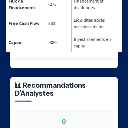
Flux de
Financement et
-273
Financement
dividendes
Liquidités après
Free Cash Flow
883
investissements
Investissements en
Capex
-380
capital
📊 Recommandations
D’Analystes
0