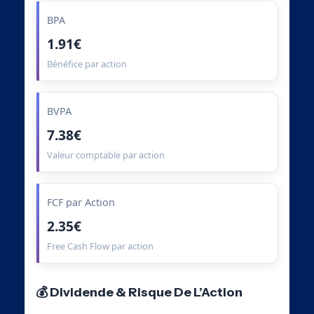
BPA
1.91€
Bénéfice par action
BVPA
7.38€
Valeur comptable par action
FCF par Action
2.35€
Free Cash Flow par action
💰 Dividende & Risque De L’Action