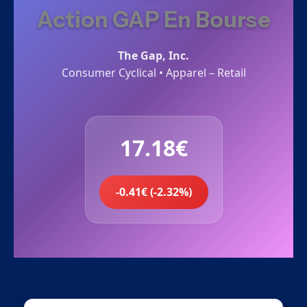
Action GAP En Bourse
The Gap, Inc.
Consumer Cyclical • Apparel – Retail
17.18€
-0.41€ (-2.32%)