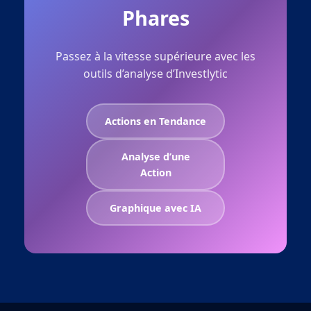
Phares
Passez à la vitesse supérieure avec les
outils d’analyse d’Investlytic
Actions en Tendance
Analyse d’une
Action
Graphique avec IA