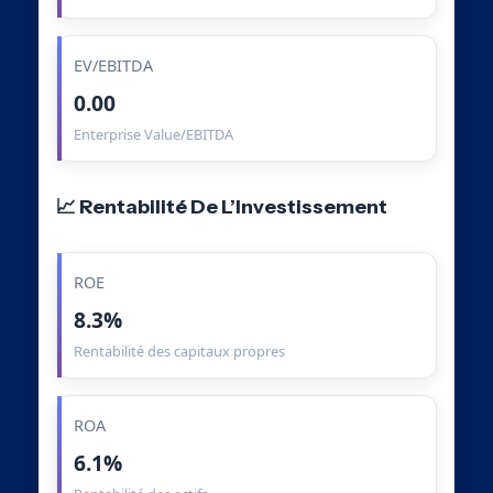
EV/EBITDA
0.00
Enterprise Value/EBITDA
📈 Rentabilité De L’Investissement
ROE
8.3%
Rentabilité des capitaux propres
ROA
6.1%