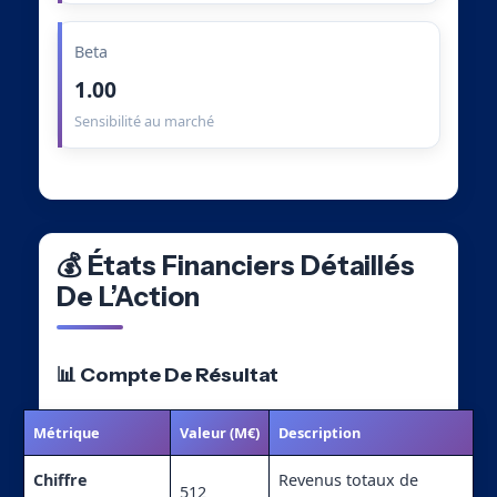
Beta
1.00
Sensibilité au marché
💰 États Financiers Détaillés
De L’Action
📊 Compte De Résultat
Métrique
Valeur (M€)
Description
Chiffre
Revenus totaux de
512