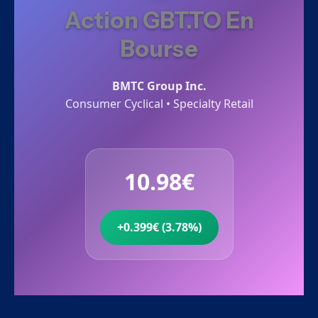
Action GBT.TO En
Bourse
BMTC Group Inc.
Consumer Cyclical • Specialty Retail
10.98€
+0.399€ (3.78%)