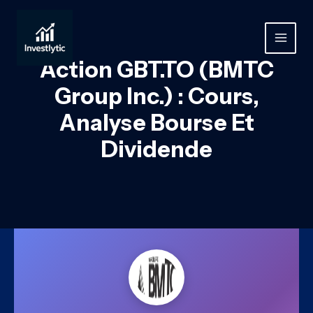
Aller
au
contenu
MAIN
Action GBT.TO (BMTC
MEN
Group Inc.) : Cours,
Analyse Bourse Et
Dividende