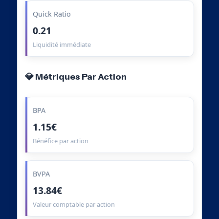
Quick Ratio
0.21
Liquidité immédiate
💎 Métriques Par Action
BPA
1.15€
Bénéfice par action
BVPA
13.84€
Valeur comptable par action