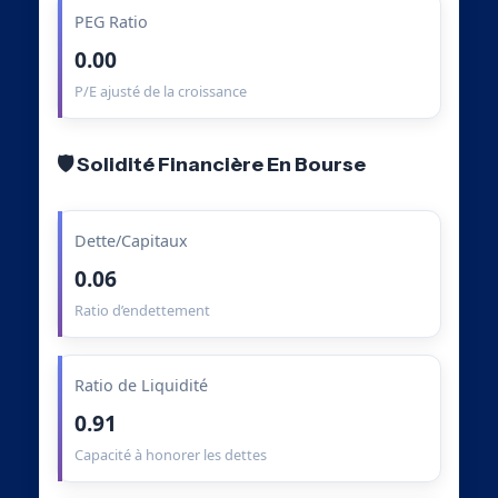
PEG Ratio
0.00
P/E ajusté de la croissance
🛡️ Solidité Financière En Bourse
Dette/Capitaux
0.06
Ratio d’endettement
Ratio de Liquidité
0.91
Capacité à honorer les dettes