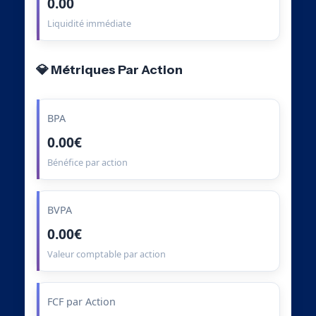
0.00
Liquidité immédiate
💎 Métriques Par Action
BPA
0.00€
Bénéfice par action
BVPA
0.00€
Valeur comptable par action
FCF par Action