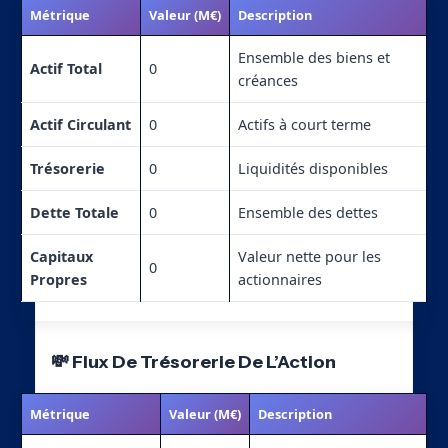
Métrique
Valeur (M€)
Description
Ensemble des biens et
Actif Total
0
créances
Actif Circulant
0
Actifs à court terme
Trésorerie
0
Liquidités disponibles
Dette Totale
0
Ensemble des dettes
Capitaux
Valeur nette pour les
0
Propres
actionnaires
💸 Flux De Trésorerie De L’Action
Métrique
Valeur (M€)
Description