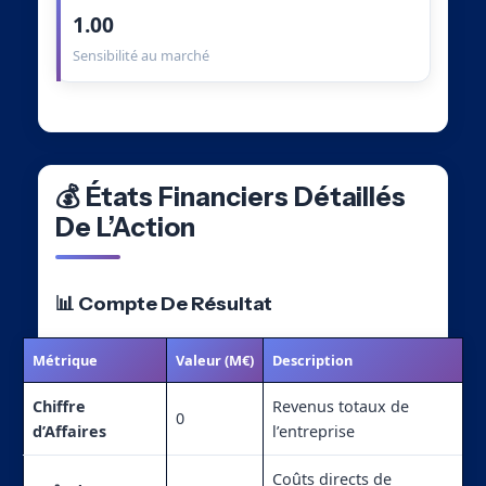
1.00
Sensibilité au marché
💰 États Financiers Détaillés
De L’Action
📊 Compte De Résultat
Métrique
Valeur (M€)
Description
Chiffre
Revenus totaux de
0
d’Affaires
l’entreprise
Coûts directs de