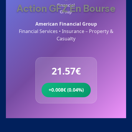
Action GFZ En Bourse
American Financial Group
Financial Services • Insurance – Property &
Casualty
21.57€
+0.008€ (0.04%)