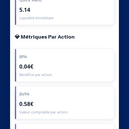
5.14
Liquidité immédiate
💎 Métriques Par Action
BPA
0.04€
Bénéfice par action
BVPA
0.58€
Valeur comptable par action