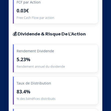
FCF par Action
0.03€
Free Cash Flow par action
💰 Dividende & Risque De L’Action
Rendement Dividende
5.23%
Rendement annuel du dividende
Taux de Distribution
83.4%
% des bénéfices distribués