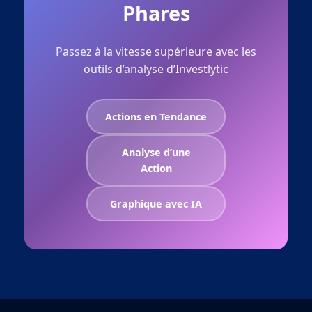
Phares
Passez à la vitesse supérieure avec les
outils d’analyse d’Investlytic
Actions en Tendance
Analyse d’une
Action
Graphique avec IA