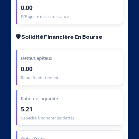
0.00
P/E ajusté de la croissance
🛡️ Solidité Financière En Bourse
Dette/Capitaux
0.00
Ratio d’endettement
Ratio de Liquidité
5.21
Capacité à honorer les dettes
Quick Ratio