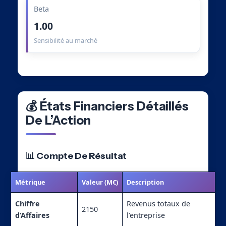
Beta
1.00
Sensibilité au marché
💰 États Financiers Détaillés
De L’Action
📊 Compte De Résultat
Métrique
Valeur (M€)
Description
Chiffre
Revenus totaux de
2150
d’Affaires
l’entreprise