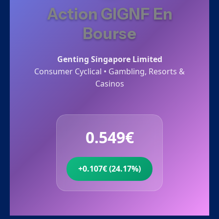
Action GIGNF En
Bourse
Genting Singapore Limited
Consumer Cyclical • Gambling, Resorts &
Casinos
0.549€
+0.107€ (24.17%)