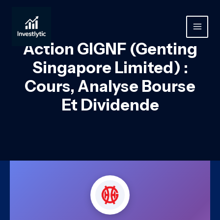
Aller
au
contenu
MAIN
Action GIGNF (Genting
MEN
Singapore Limited) :
Cours, Analyse Bourse
Et Dividende