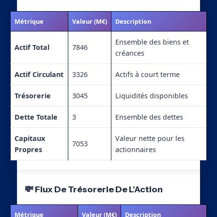
Métrique
Valeur (M€)
Description
Ensemble des biens et
Actif Total
7846
créances
Actif Circulant
3326
Actifs à court terme
Trésorerie
3045
Liquidités disponibles
Dette Totale
3
Ensemble des dettes
Capitaux
Valeur nette pour les
7053
Propres
actionnaires
💸 Flux De Trésorerie De L’Action
Métrique
Valeur (M€)
Description