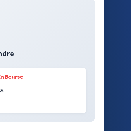
ndre
En Bourse
6%)