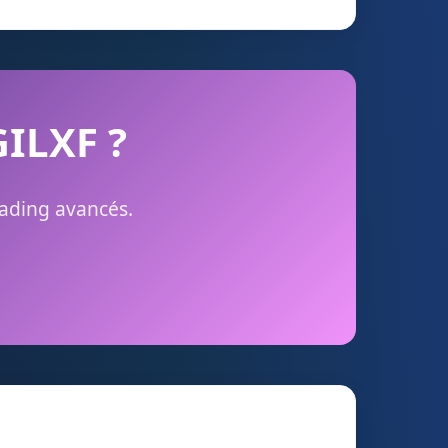
GILXF ?
rading avancés.