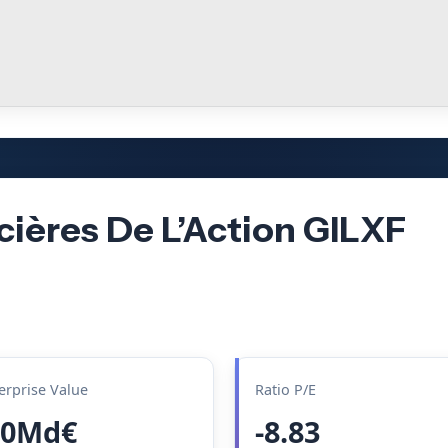
cières De L’Action GILXF
erprise Value
Ratio P/E
.0Md€
-8.83