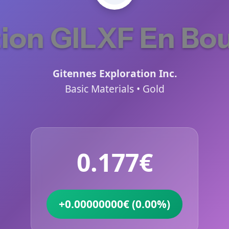
ion GILXF En Bo
Gitennes Exploration Inc.
Basic Materials • Gold
0.177€
+0.00000000€ (0.00%)