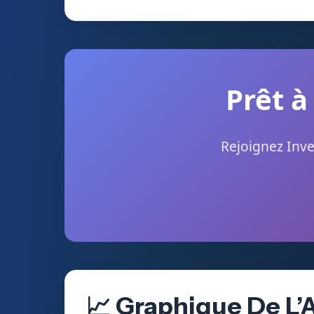
Prêt à
Rejoignez Inve
📈 Graphique De L’