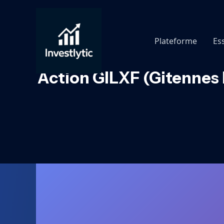
Aller
au
contenu
Plateforme
Es
Action GILXF (Gitennes E