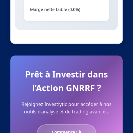
Marge nette faible (0.0%)
Prêt à Investir dans
l’Action GNRRF ?
Rejoignez Investlytic pour accéder à nos
outils d’analyse et de trading avancés.
Commencer à