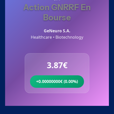
Action GNRRF En
Bourse
GeNeuro S.A.
Healthcare • Biotechnology
3.87€
+0.00000000€ (0.00%)