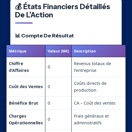
💰 États Financiers Détaillés
De L’Action
📊 Compte De Résultat
Métrique
Valeur (M€)
Description
Chiffre
Revenus totaux de
0
d’Affaires
l’entreprise
Coûts directs de
Coût des Ventes
0
production
Bénéfice Brut
0
CA – Coût des ventes
Charges
Frais généraux et
0
Opérationnelles
administratifs