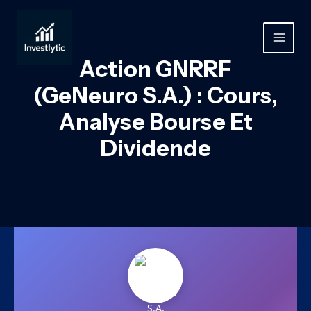
Aller
au
contenu
MAIN
Action GNRRF
MEN
(GeNeuro S.A.) : Cours,
Analyse Bourse Et
Dividende