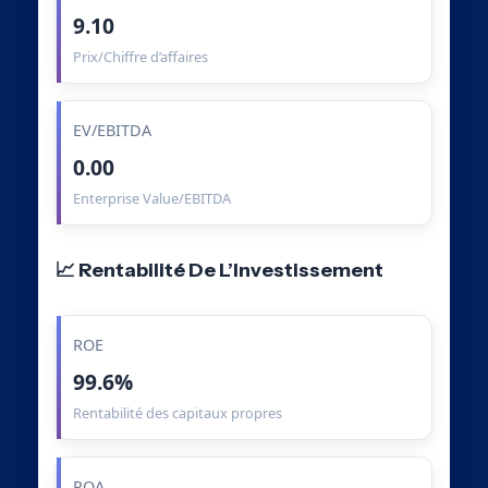
9.10
Prix/Chiffre d’affaires
EV/EBITDA
0.00
Enterprise Value/EBITDA
📈 Rentabilité De L’Investissement
ROE
99.6%
Rentabilité des capitaux propres
ROA