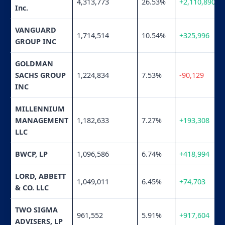
4,313,773
26.53%
+2,110,890
Inc.
VANGUARD
1,714,514
10.54%
+325,996
GROUP INC
GOLDMAN
SACHS GROUP
1,224,834
7.53%
-90,129
INC
MILLENNIUM
MANAGEMENT
1,182,633
7.27%
+193,308
LLC
BWCP, LP
1,096,586
6.74%
+418,994
LORD, ABBETT
1,049,011
6.45%
+74,703
& CO. LLC
TWO SIGMA
961,552
5.91%
+917,604
ADVISERS, LP