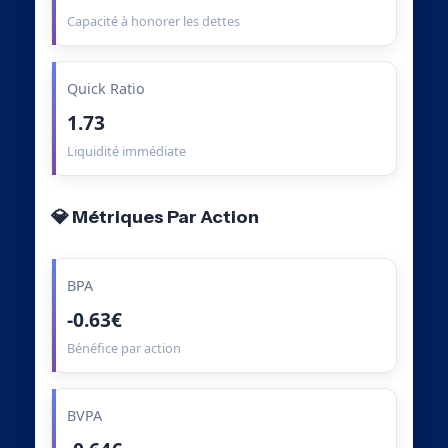
Capacité à honorer les dettes
Quick Ratio
1.73
Liquidité immédiate
💎 Métriques Par Action
BPA
-0.63€
Bénéfice par action
BVPA