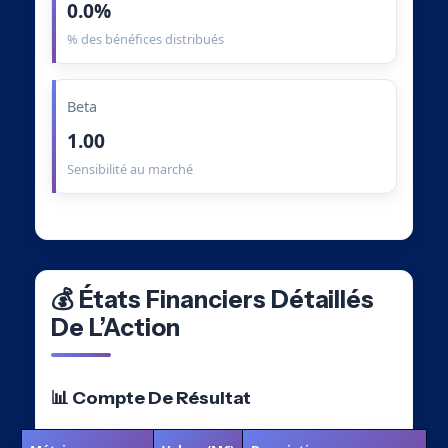
0.0%
% des bénéfices distribués
Beta
1.00
Sensibilité au marché
💰 États Financiers Détaillés
De L’Action
📊 Compte De Résultat