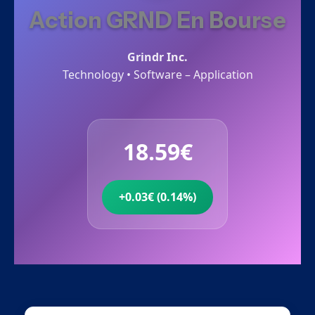
Action GRND En Bourse
Grindr Inc.
Technology • Software – Application
18.59€
+0.03€ (0.14%)