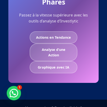
Phares
Passez à la vitesse supérieure avec les
outils d’analyse d’Investlytic
Actions en Tendance
Analyse d’une
Action
Graphique avec IA
1
Besoin d'aide ?