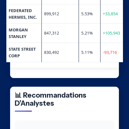
FEDERATED
899,912
5.53%
+33,854
HERMES, INC.
MORGAN
847,312
5.21%
+105,943
STANLEY
STATE STREET
830,492
5.11%
-93,716
CORP
📊 Recommandations
D’Analystes