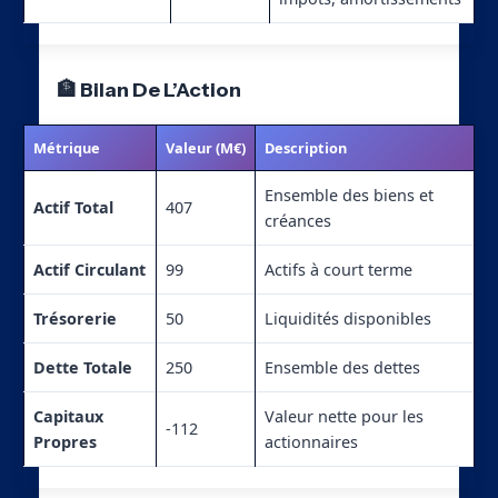
🏦 Bilan De L’Action
Métrique
Valeur (M€)
Description
Ensemble des biens et
Actif Total
407
créances
Actif Circulant
99
Actifs à court terme
Trésorerie
50
Liquidités disponibles
Dette Totale
250
Ensemble des dettes
Capitaux
Valeur nette pour les
-112
Propres
actionnaires