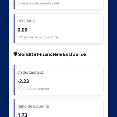
Croissance du bénéfice net
PEG Ratio
0.00
P/E ajusté de la croissance
🛡️ Solidité Financière En Bourse
Dette/Capitaux
-2.23
Ratio d’endettement
Ratio de Liquidité
1.73