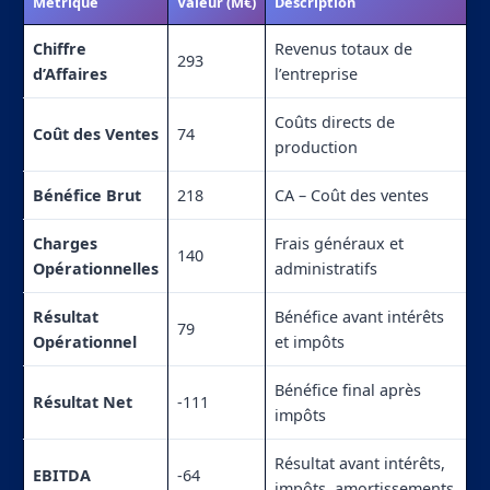
Métrique
Valeur (M€)
Description
Chiffre
Revenus totaux de
293
d’Affaires
l’entreprise
Coûts directs de
Coût des Ventes
74
production
Bénéfice Brut
218
CA – Coût des ventes
Charges
Frais généraux et
140
Opérationnelles
administratifs
Résultat
Bénéfice avant intérêts
79
Opérationnel
et impôts
Bénéfice final après
Résultat Net
-111
impôts
Résultat avant intérêts,
EBITDA
-64
impôts, amortissements