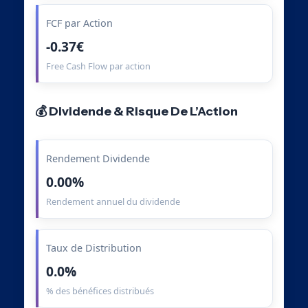
FCF par Action
-0.37€
Free Cash Flow par action
💰 Dividende & Risque De L’Action
Rendement Dividende
0.00%
Rendement annuel du dividende
Taux de Distribution
0.0%
% des bénéfices distribués