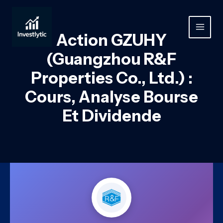
Aller
au
contenu
MAIN
Action GZUHY
MEN
(Guangzhou R&F
Properties Co., Ltd.) :
Cours, Analyse Bourse
Et Dividende