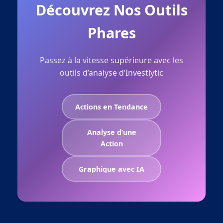
Découvrez Nos Outils
Phares
Passez à la vitesse supérieure avec les
outils d’analyse d’Investlytic
Actions en Tendance
Analyse d’une
Action
Graphique avec IA