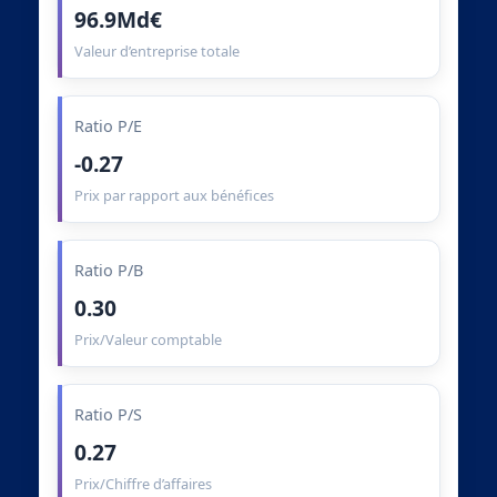
96.9Md€
Valeur d’entreprise totale
Ratio P/E
-0.27
Prix par rapport aux bénéfices
Ratio P/B
0.30
Prix/Valeur comptable
Ratio P/S
0.27
Prix/Chiffre d’affaires