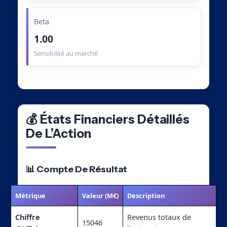
Beta
1.00
Sensibilité au marché
💰 États Financiers Détaillés
De L’Action
📊 Compte De Résultat
Métrique
Valeur (M€)
Description
Chiffre
Revenus totaux de
15046