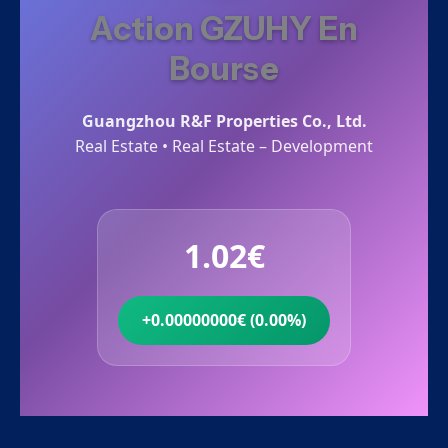
Action GZUHY En
Bourse
Guangzhou R&F Properties Co., Ltd.
Real Estate • Real Estate – Development
1.02€
+0.00000000€ (0.00%)