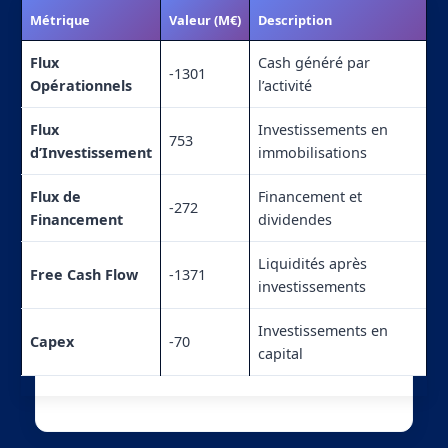
Métrique
Valeur (M€)
Description
Flux
Cash généré par
-1301
Opérationnels
l’activité
Flux
Investissements en
753
d’Investissement
immobilisations
Flux de
Financement et
-272
Financement
dividendes
Liquidités après
Free Cash Flow
-1371
investissements
Investissements en
Capex
-70
capital