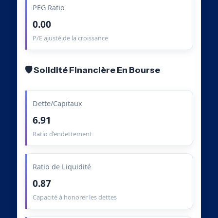
PEG Ratio
0.00
P/E ajusté de la croissance
🛡️ Solidité Financière En Bourse
Dette/Capitaux
6.91
Ratio d’endettement
Ratio de Liquidité
0.87
Capacité à honorer les dettes