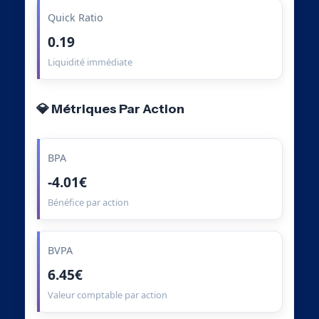
Quick Ratio
0.19
Liquidité immédiate
💎 Métriques Par Action
BPA
-4.01€
Bénéfice par action
BVPA
6.45€
Valeur comptable par action