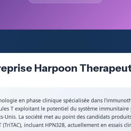
reprise Harpoon Therapeuti
nologie en phase clinique spécialisée dans l’immunot
les T exploitant le potentiel du système immunitaire p
s-Unis. La société met au point des candidats produits 
 T (TriTAC), incluant HPN328, actuellement en essais cli