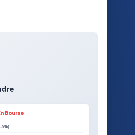
ndre
En Bourse
3.5%)