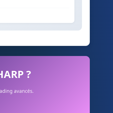
 HARP ?
rading avancés.