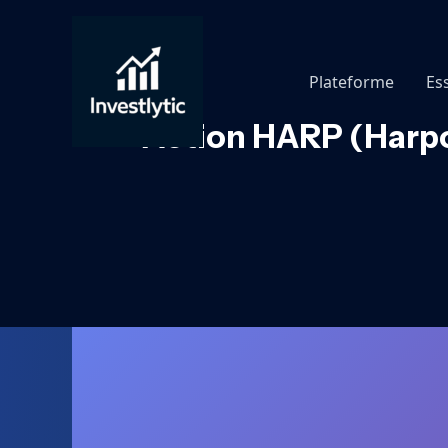
Aller
au
contenu
Plateforme
Es
Action HARP (Harpoo