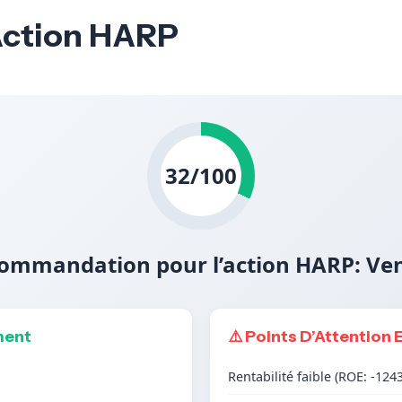
’Action HARP
32/100
ommandation pour l’action HARP: Ve
ment
⚠️ Points D’Attention 
Rentabilité faible (ROE: -124