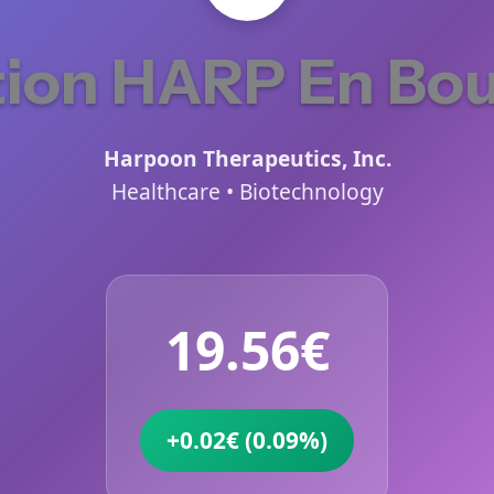
tion HARP En Bou
Harpoon Therapeutics, Inc.
Healthcare • Biotechnology
19.56€
+0.02€ (0.09%)