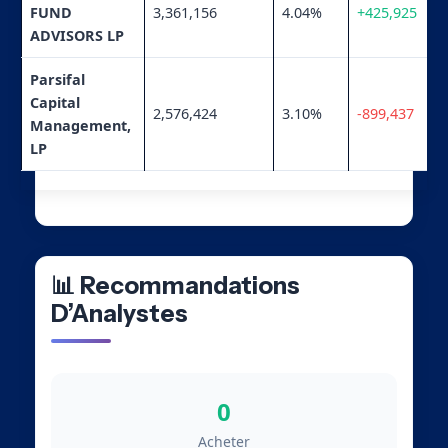
FUND
3,361,156
4.04%
+425,925
ADVISORS LP
Parsifal
Capital
2,576,424
3.10%
-899,437
Management,
LP
📊 Recommandations
D’Analystes
0
Acheter