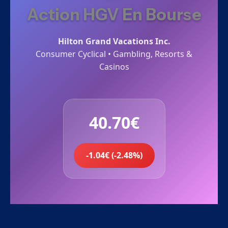
Action HGV En Bourse
Hilton Grand Vacations Inc.
Consumer Cyclical • Gambling, Resorts &
Casinos
40.70€
-1.04€ (-2.48%)