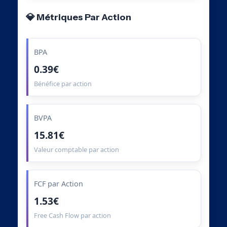
💎 Métriques Par Action
BPA
0.39€
Bénéfice par action
BVPA
15.81€
Valeur comptable par action
FCF par Action
1.53€
Free Cash Flow par action