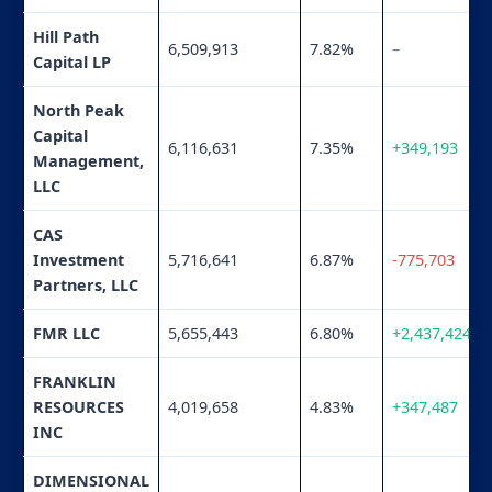
Hill Path
6,509,913
7.82%
–
Capital LP
North Peak
Capital
6,116,631
7.35%
+349,193
Management,
LLC
CAS
Investment
5,716,641
6.87%
-775,703
Partners, LLC
FMR LLC
5,655,443
6.80%
+2,437,424
FRANKLIN
RESOURCES
4,019,658
4.83%
+347,487
INC
DIMENSIONAL