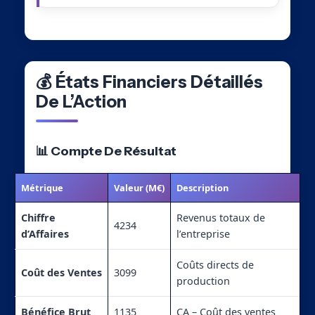
💰 États Financiers Détaillés
De L’Action
📊 Compte De Résultat
Métrique
Valeur (M€)
Description
Chiffre
Revenus totaux de
4234
d’Affaires
l’entreprise
Coûts directs de
Coût des Ventes
3099
production
Bénéfice Brut
1135
CA – Coût des ventes