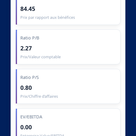
84.45
Prix par rapport aux bénéfices
Ratio P/B
2.27
Prix/Valeur comptable
Ratio P/S
0.80
Prix/Chiffre d’affaires
EV/EBITDA
0.00
Enterprise Value/EBITDA