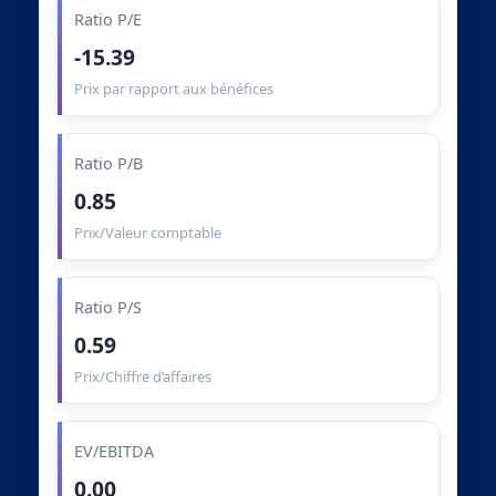
Ratio P/E
-15.39
Prix par rapport aux bénéfices
Ratio P/B
0.85
Prix/Valeur comptable
Ratio P/S
0.59
Prix/Chiffre d’affaires
EV/EBITDA
0.00