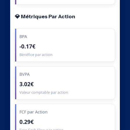
💎 Métriques Par Action
BPA
-0.17€
Bénéfice par action
BVPA
3.02€
Valeur comptable par action
FCF par Action
0.29€