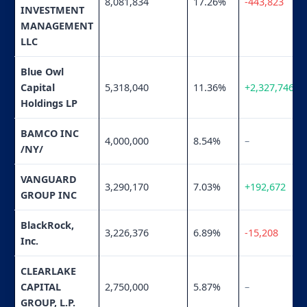
8,081,834
17.26%
-443,823
INVESTMENT
MANAGEMENT
LLC
Blue Owl
Capital
5,318,040
11.36%
+2,327,746
Holdings LP
BAMCO INC
4,000,000
8.54%
–
/NY/
VANGUARD
3,290,170
7.03%
+192,672
GROUP INC
BlackRock,
3,226,376
6.89%
-15,208
Inc.
CLEARLAKE
CAPITAL
2,750,000
5.87%
–
GROUP, L.P.