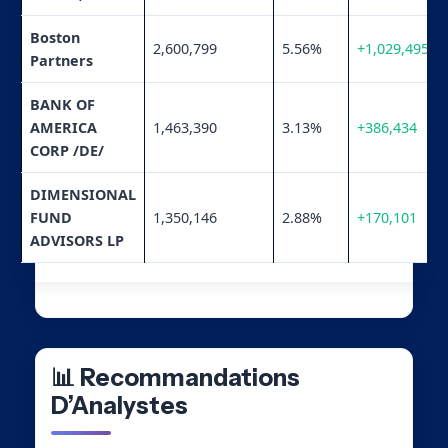
Boston
2,600,799
5.56%
+1,029,495
Partners
BANK OF
AMERICA
1,463,390
3.13%
+386,434
CORP /DE/
DIMENSIONAL
FUND
1,350,146
2.88%
+170,101
ADVISORS LP
📊 Recommandations
D’Analystes