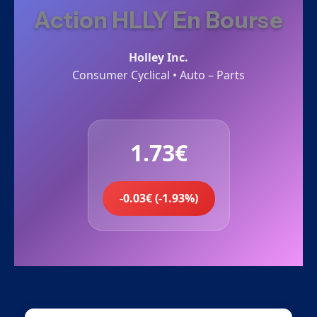
Action HLLY En Bourse
Holley Inc.
Consumer Cyclical • Auto – Parts
1.73€
-0.03€ (-1.93%)