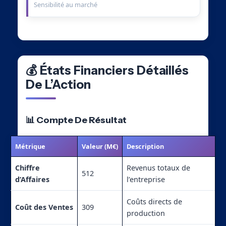
Sensibilité au marché
💰 États Financiers Détaillés
De L’Action
📊 Compte De Résultat
Métrique
Valeur (M€)
Description
Chiffre
Revenus totaux de
512
d’Affaires
l’entreprise
Coûts directs de
Coût des Ventes
309
production