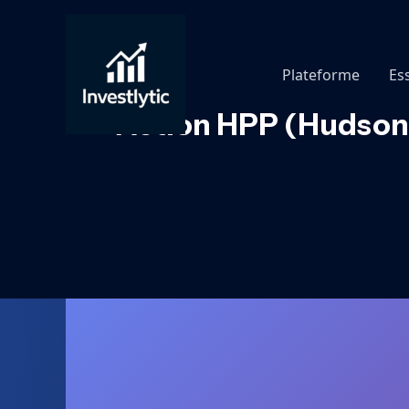
Aller
au
contenu
Plateforme
Es
Action HPP (Hudson P