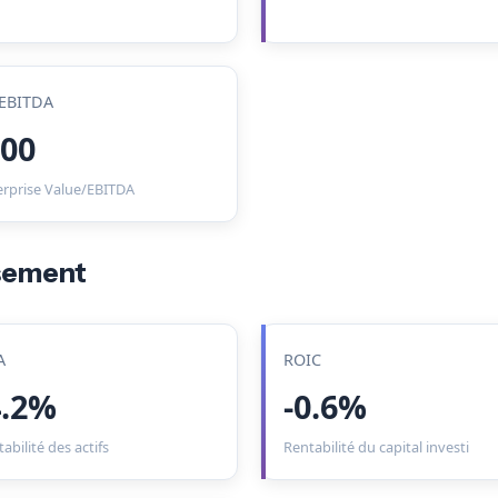
EBITDA
.00
erprise Value/EBITDA
ssement
A
ROIC
4.2%
-0.6%
abilité des actifs
Rentabilité du capital investi