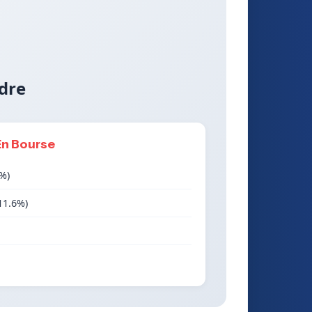
dre
En Bourse
0%)
11.6%)