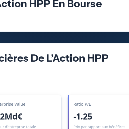
Action HPP En Bourse
cières De L’Action HPP
erprise Value
Ratio P/E
.2Md€
-1.25
ur d’entreprise totale
Prix par rapport aux bénéfices