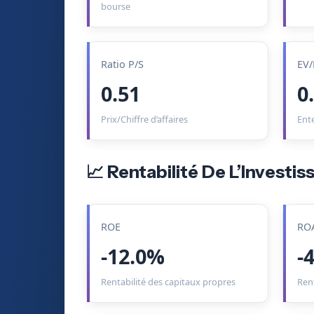
bourse
Ratio P/S
EV/
0.51
0
Prix/Chiffre d’affaires
Ent
📈 Rentabilité De L’Investi
ROE
RO
-12.0%
-
Rentabilité des capitaux propres
Rent