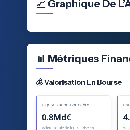
📈 Graphique De L’
📊 Métriques Finan
💰 Valorisation En Bourse
Capitalisation Boursière
Ent
0.8Md€
4
Valeur totale de l’entreprise en
Vale