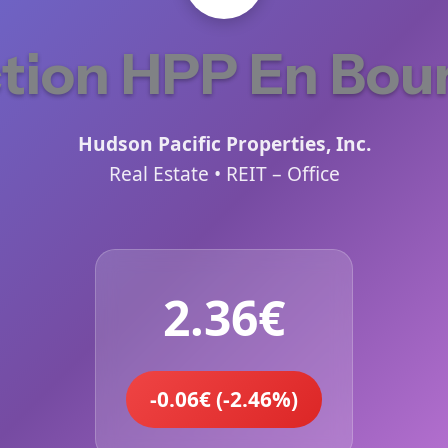
tion HPP En Bou
Hudson Pacific Properties, Inc.
Real Estate • REIT – Office
2.36€
-0.06€ (-2.46%)