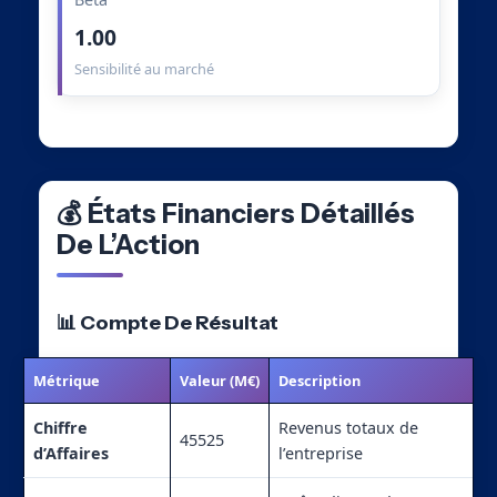
1.00
Sensibilité au marché
💰 États Financiers Détaillés
De L’Action
📊 Compte De Résultat
Métrique
Valeur (M€)
Description
Chiffre
Revenus totaux de
45525
d’Affaires
l’entreprise