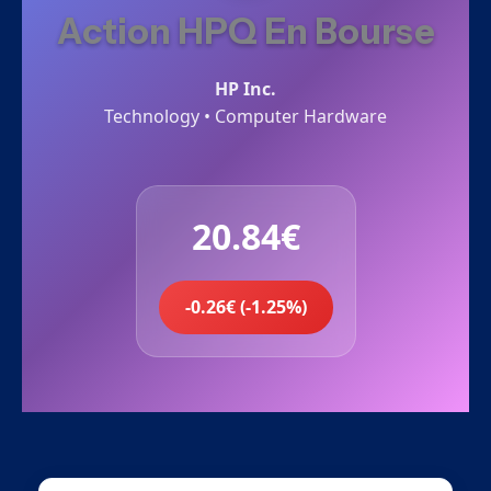
Action HPQ En Bourse
HP Inc.
Technology • Computer Hardware
20.84€
-0.26€ (-1.25%)