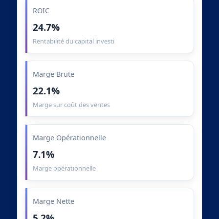
ROIC
24.7%
Rentabilité du capital investi
Marge Brute
22.1%
Marge sur coût des ventes
Marge Opérationnelle
7.1%
Marge opérationnelle
Marge Nette
5.2%