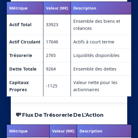
Métrique
Valeur (M€)
Description
Ensemble des biens et
Actif Total
33923
créances
Actif Circulant
17646
Actifs à court terme
Trésorerie
2765
Liquidités disponibles
Dette Totale
9264
Ensemble des dettes
Capitaux
Valeur nette pour les
-1125
Propres
actionnaires
💸 Flux De Trésorerie De L’Action
Métrique
Valeur (M€)
Description