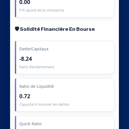
0.00
P/E ajusté de la croissance
🛡️ Solidité Financière En Bourse
Dette/Capitaux
-8.24
Ratio d’endettement
Ratio de Liquidité
0.72
Capacité à honorer les dettes
Quick Ratio