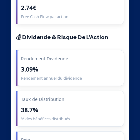
2.74€
Free Cash Flow par action
💰 Dividende & Risque De L’Action
Rendement Dividende
3.09%
Rendement annuel du dividende
Taux de Distribution
38.7%
% des bénéfices distribués
Beta