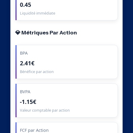
0.45
Liquidité immédiate
💎 Métriques Par Action
BPA
2.41€
Bénéfice par action
BVPA
-1.15€
Valeur comptable par action
FCF par Action