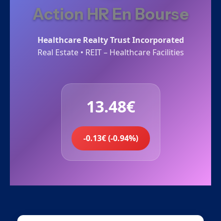
Action HR En Bourse
Healthcare Realty Trust Incorporated
Real Estate • REIT – Healthcare Facilities
13.48€
-0.13€ (-0.94%)