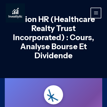
Aller
au
contenu
MAIN
Action HR (Healthcare
MEN
Realty Trust
Incorporated) : Cours,
Analyse Bourse Et
Dividende