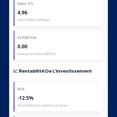
Ratio P/S
4.96
Prix/Chiffre d’affaires
EV/EBITDA
0.00
Enterprise Value/EBITDA
📈 Rentabilité De L’Investissement
ROE
-12.5%
Rentabilité des capitaux propres