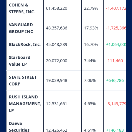
COHEN &
61,458,220
22.79%
-1,407,172
STEERS, INC.
VANGUARD
48,357,636
17.93%
-1,725,366
GROUP INC
BlackRock, Inc.
45,048,289
16.70%
+1,064,005
Starboard
20,072,000
7.44%
-111,460
Value LP
STATE STREET
19,039,948
7.06%
+646,786
CORP
RUSH ISLAND
MANAGEMENT,
12,531,661
4.65%
-3,149,779
LP
Daiwa
Securities
12,426,452
4.61%
+146,183