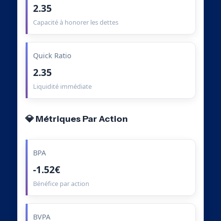
2.35
Capacité à honorer les dettes
Quick Ratio
2.35
Liquidité immédiate
💎 Métriques Par Action
BPA
-1.52€
Bénéfice par action
BVPA