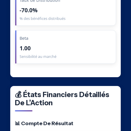
Taux de Distribution
-70.0%
% des bénéfices distribués
Beta
1.00
Sensibilité au marché
💰 États Financiers Détaillés
De L’Action
📊 Compte De Résultat