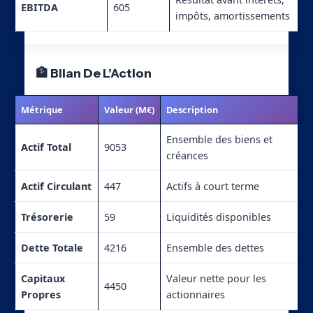
EBITDA
605
impôts, amortissements
🏦 Bilan De L’Action
Métrique
Valeur (M€)
Description
Ensemble des biens et
Actif Total
9053
créances
Actif Circulant
447
Actifs à court terme
Trésorerie
59
Liquidités disponibles
Dette Totale
4216
Ensemble des dettes
Capitaux
Valeur nette pour les
4450
Propres
actionnaires