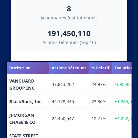
8
Actionnaires Institutionnels
191,450,110
Actions Détenues (Top 10)
Institution
Actions Détenues
% Relatif
Évolution
VANGUARD
47,813,262
24.97%
+695,953
GROUP INC
BlackRock, Inc.
44,728,445
23.36%
+1,885,566
JPMORGAN
24,450,547
12.77%
+4,252,401
CHASE & CO
STATE STREET