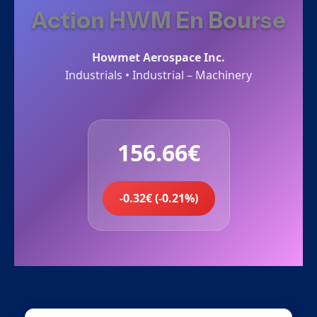
Action HWM En Bourse
Howmet Aerospace Inc.
Industrials • Industrial – Machinery
156.66€
-0.32€ (-0.21%)