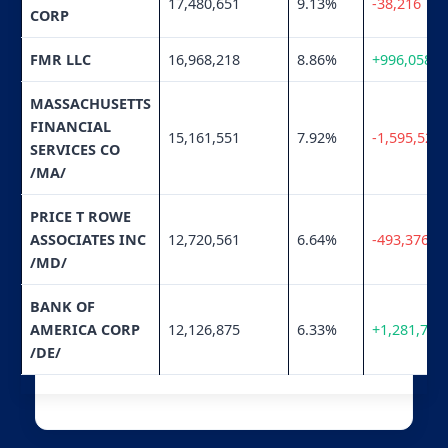
17,480,651
9.13%
-38,216
CORP
FMR LLC
16,968,218
8.86%
+996,058
MASSACHUSETTS
FINANCIAL
15,161,551
7.92%
-1,595,525
SERVICES CO
/MA/
PRICE T ROWE
ASSOCIATES INC
12,720,561
6.64%
-493,376
/MD/
BANK OF
AMERICA CORP
12,126,875
6.33%
+1,281,721
/DE/