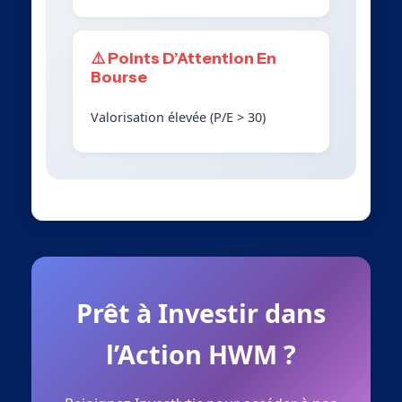
⚠️ Points D’Attention En
Bourse
Valorisation élevée (P/E > 30)
Prêt à Investir dans
l’Action HWM ?