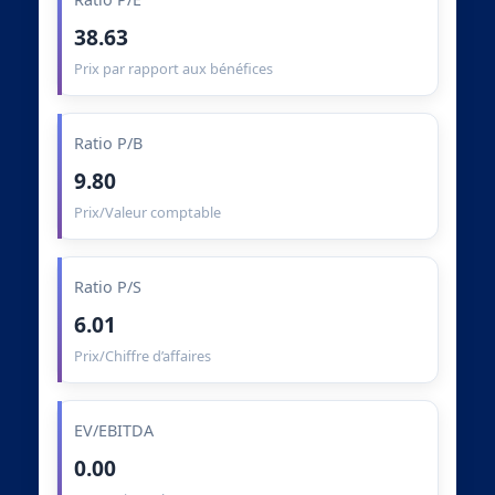
38.63
Prix par rapport aux bénéfices
Ratio P/B
9.80
Prix/Valeur comptable
Ratio P/S
6.01
Prix/Chiffre d’affaires
EV/EBITDA
0.00