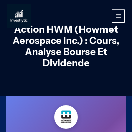
Aller
au
contenu
MAIN
Action HWM (Howmet
MEN
Aerospace Inc.) : Cours,
Analyse Bourse Et
Dividende