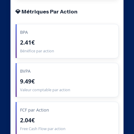
💎 Métriques Par Action
BPA
2.41€
Bénéfice par action
BVPA
9.49€
Valeur comptable par action
FCF par Action
2.04€
Free Cash Flow par action