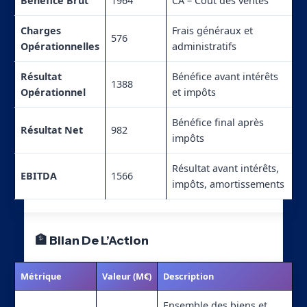
Bénéfice Brut
1964
CA – Coût des ventes
Charges
Frais généraux et
576
Opérationnelles
administratifs
Résultat
Bénéfice avant intérêts
1388
Opérationnel
et impôts
Bénéfice final après
Résultat Net
982
impôts
Résultat avant intérêts,
EBITDA
1566
impôts, amortissements
🏦 Bilan De L’Action
Métrique
Valeur (M€)
Description
Ensemble des biens et