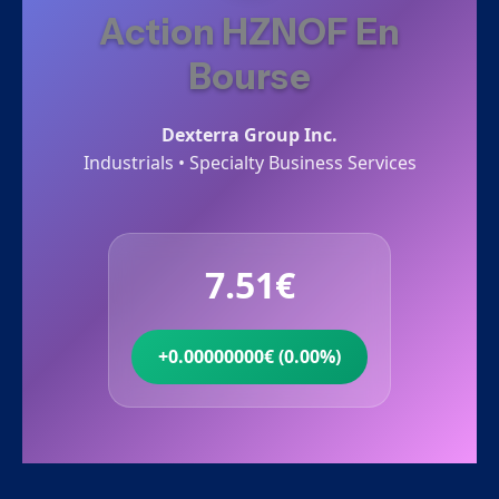
Action HZNOF En
Bourse
Dexterra Group Inc.
Industrials • Specialty Business Services
7.51€
+0.00000000€ (0.00%)