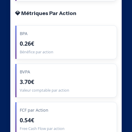
💎 Métriques Par Action
BPA
0.26€
Bénéfice par action
BVPA
3.70€
Valeur comptable par action
FCF par Action
0.54€
Free Cash Flow par action