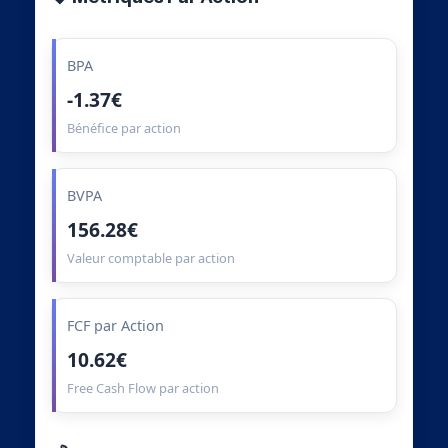
BPA
-1.37€
Bénéfice par action
BVPA
156.28€
Valeur comptable par action
FCF par Action
10.62€
Free Cash Flow par action