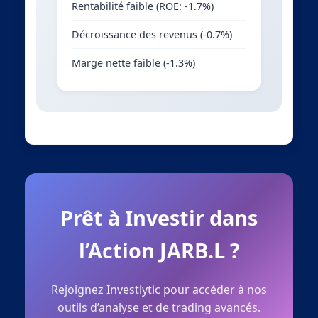
Rentabilité faible (ROE: -1.7%)
Décroissance des revenus (-0.7%)
Marge nette faible (-1.3%)
Prêt à Investir dans
l’Action JARB.L ?
Rejoignez Investlytic pour accéder à nos
outils d’analyse et de trading avancés.