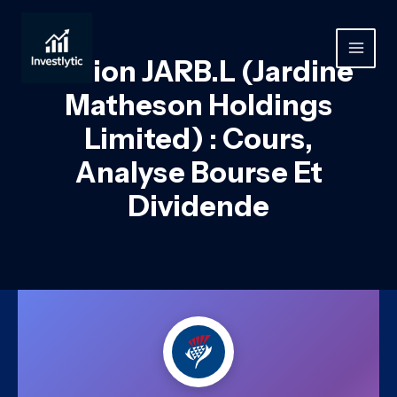
Aller
au
contenu
MAIN
Action JARB.L (Jardine
MEN
Matheson Holdings
Limited) : Cours,
Analyse Bourse Et
Dividende