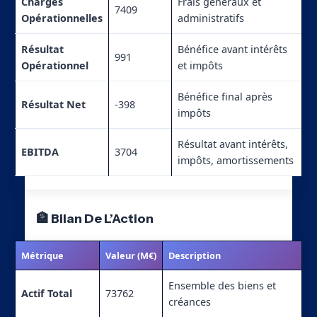
Charges
Frais généraux et
7409
Opérationnelles
administratifs
Résultat
Bénéfice avant intérêts
991
Opérationnel
et impôts
Bénéfice final après
Résultat Net
-398
impôts
Résultat avant intérêts,
EBITDA
3704
impôts, amortissements
🏦 Bilan De L’Action
Métrique
Valeur (M€)
Description
Ensemble des biens et
Actif Total
73762
créances