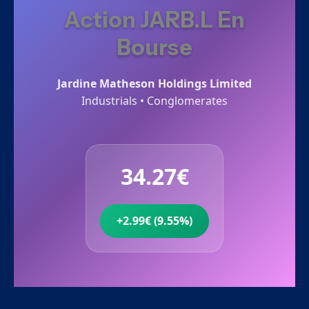
Action JARB.L En
Bourse
Jardine Matheson Holdings Limited
Industrials • Conglomerates
34.27€
+2.99€ (9.55%)