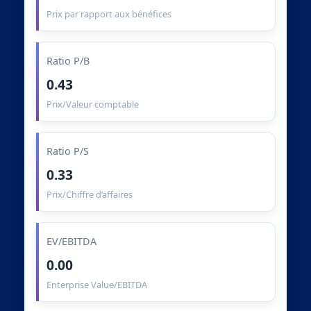
Prix par rapport aux bénéfices
Ratio P/B
0.43
Prix/Valeur comptable
Ratio P/S
0.33
Prix/Chiffre d’affaires
EV/EBITDA
0.00
Enterprise Value/EBITDA