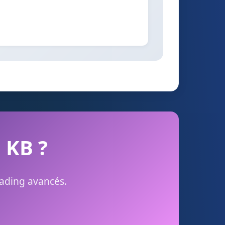
n KB ?
rading avancés.