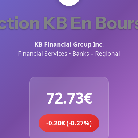
ction KB En Bour
KB Financial Group Inc.
Financial Services • Banks – Regional
72.73€
-0.20€ (-0.27%)