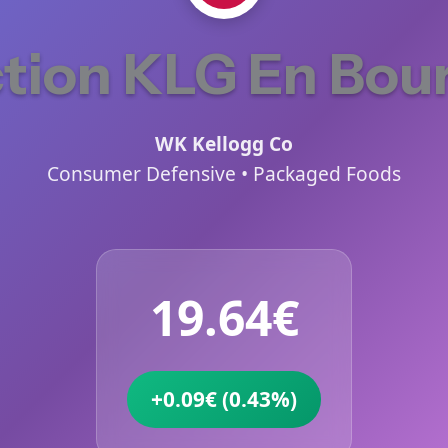
tion KLG En Bou
WK Kellogg Co
Consumer Defensive • Packaged Foods
19.64€
+0.09€ (0.43%)