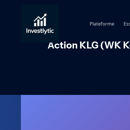
Aller
au
contenu
Plateforme
Es
Action KLG (WK Ke