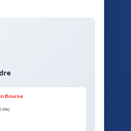
dre
En Bourse
2.0%)