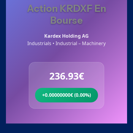
Action KRDXF En
Bourse
Kardex Holding AG
Industrials • Industrial – Machinery
236.93€
+0.00000000€ (0.00%)