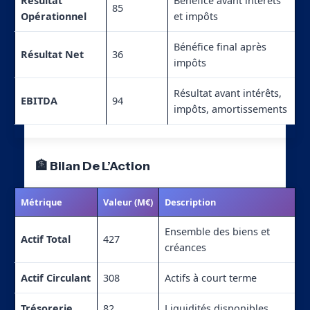
Résultat
Bénéfice avant intérêts
85
Opérationnel
et impôts
Bénéfice final après
Résultat Net
36
impôts
Résultat avant intérêts,
EBITDA
94
impôts, amortissements
🏦 Bilan De L’Action
Métrique
Valeur (M€)
Description
Ensemble des biens et
Actif Total
427
créances
Actif Circulant
308
Actifs à court terme
Trésorerie
82
Liquidités disponibles