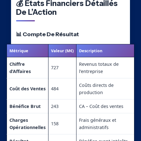
💰 États Financiers Détaillés
De L’Action
📊 Compte De Résultat
Métrique
Valeur (M€)
Description
Chiffre
Revenus totaux de
727
d’Affaires
l’entreprise
Coûts directs de
Coût des Ventes
484
production
Bénéfice Brut
243
CA – Coût des ventes
Charges
Frais généraux et
158
Opérationnelles
administratifs