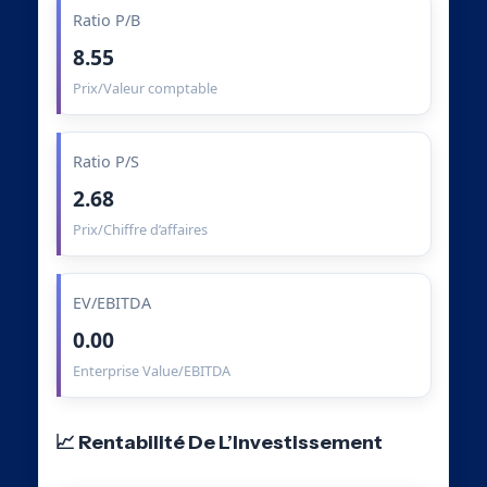
Ratio P/B
8.55
Prix/Valeur comptable
Ratio P/S
2.68
Prix/Chiffre d’affaires
EV/EBITDA
0.00
Enterprise Value/EBITDA
📈 Rentabilité De L’Investissement