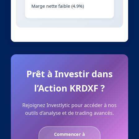
Marge nette faible (4.9%)
Prêt à Investir dans
l’Action KRDXF ?
Rejoignez Investlytic pour accéder à nos
outils d’analyse et de trading avancés.
Commencer à