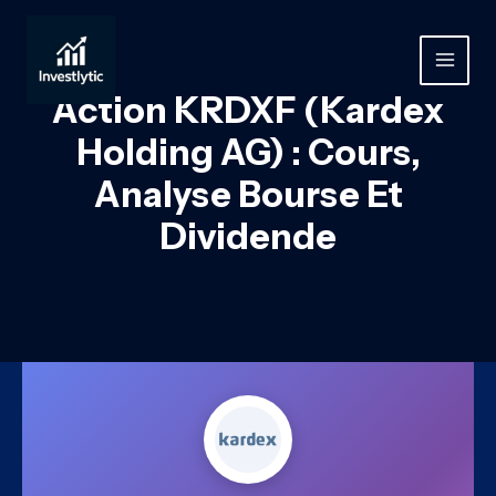
Aller
au
contenu
MAIN
Action KRDXF (Kardex
MEN
Holding AG) : Cours,
Analyse Bourse Et
Dividende