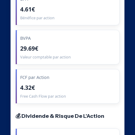
4.61€
Bénéfice par action
BVPA
29.69€
Valeur comptable par action
FCF par Action
4.32€
Free Cash Flow par action
💰 Dividende & Risque De L’Action