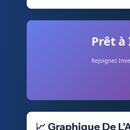
Prêt à
Rejoignez Inve
📈 Graphique De L’