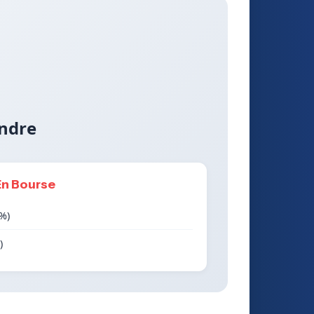
ndre
En Bourse
1%)
)