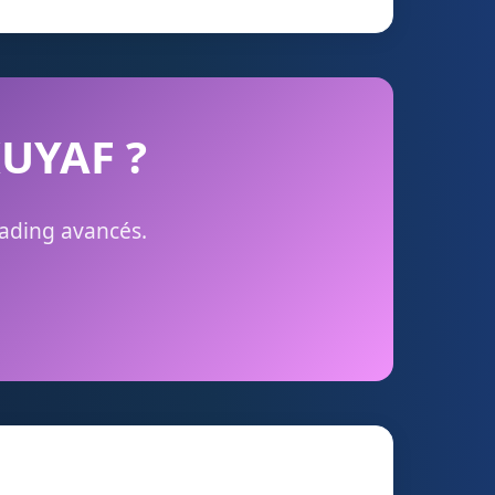
KUYAF ?
rading avancés.