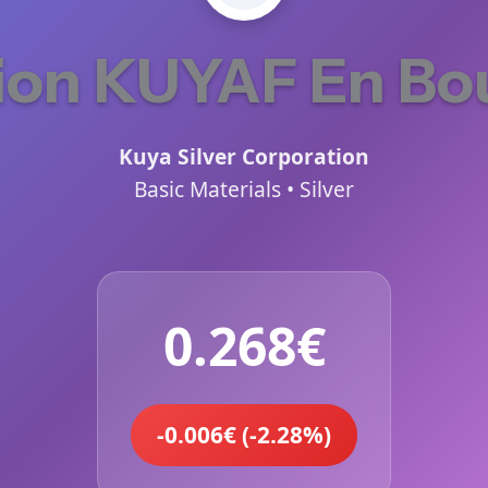
ion KUYAF En Bo
Kuya Silver Corporation
Basic Materials • Silver
0.268€
-0.006€ (-2.28%)