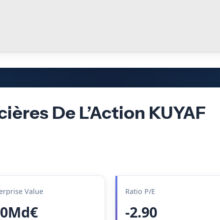
cières De L’Action KUYAF
erprise Value
Ratio P/E
.0Md€
-2.90