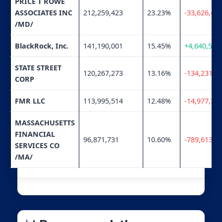
PRICE T ROWE
ASSOCIATES INC
212,259,423
23.23%
-33,626,49
/MD/
BlackRock, Inc.
141,190,001
15.45%
+4,640,599
STATE STREET
120,267,273
13.16%
-134,231
CORP
FMR LLC
113,995,514
12.48%
-14,977,30
MASSACHUSETTS
FINANCIAL
96,871,731
10.60%
-789,613
SERVICES CO
/MA/