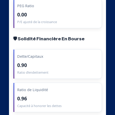
PEG Ratio
0.00
P/E ajusté de la croissance
🛡️ Solidité Financière En Bourse
Dette/Capitaux
0.90
Ratio d’endettement
Ratio de Liquidité
0.96
Capacité à honorer les dettes