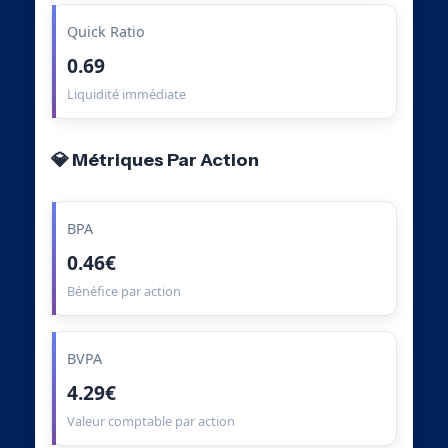
Quick Ratio
0.69
Liquidité immédiate
💎 Métriques Par Action
BPA
0.46€
Bénéfice par action
BVPA
4.29€
Valeur comptable par action