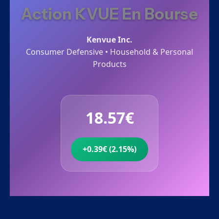
Action KVUE En Bourse
Kenvue Inc.
Consumer Defensive • Household & Personal
Products
18.57€
+0.39€ (2.15%)