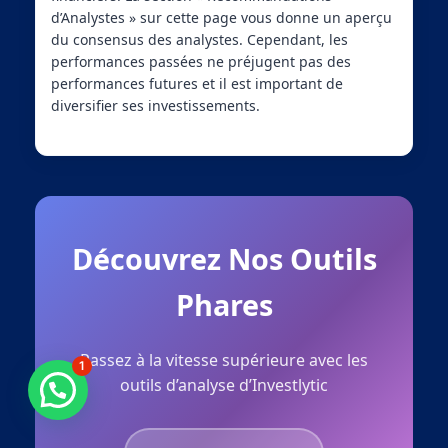
d’Analystes » sur cette page vous donne un aperçu
du consensus des analystes. Cependant, les
performances passées ne préjugent pas des
performances futures et il est important de
diversifier ses investissements.
Découvrez Nos Outils
Phares
Passez à la vitesse supérieure avec les
1
outils d’analyse d’Investlytic
Besoin d'aide ?