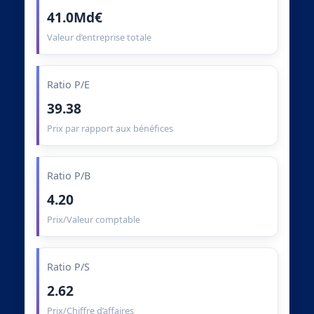
41.0Md€
Valeur d’entreprise totale
Ratio P/E
39.38
Prix par rapport aux bénéfices
Ratio P/B
4.20
Prix/Valeur comptable
Ratio P/S
2.62
Prix/Chiffre d’affaires