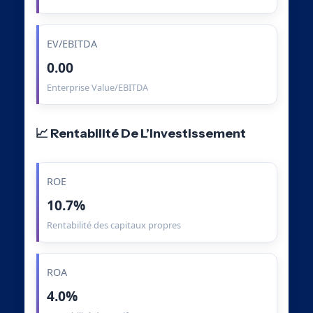
EV/EBITDA
0.00
Enterprise Value/EBITDA
📈 Rentabilité De L’Investissement
ROE
10.7%
Rentabilité des capitaux propres
ROA
4.0%