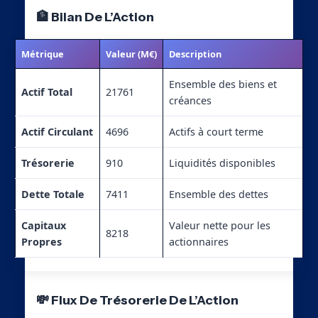
🏦 Bilan De L’Action
Métrique
Valeur (M€)
Description
Ensemble des biens et
Actif Total
21761
créances
Actif Circulant
4696
Actifs à court terme
Trésorerie
910
Liquidités disponibles
Dette Totale
7411
Ensemble des dettes
Capitaux
Valeur nette pour les
8218
Propres
actionnaires
💸 Flux De Trésorerie De L’Action