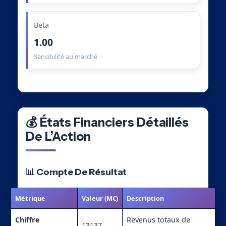
Beta
1.00
Sensibilité au marché
💰 États Financiers Détaillés
De L’Action
📊 Compte De Résultat
Métrique
Valeur (M€)
Description
Chiffre
Revenus totaux de
13137