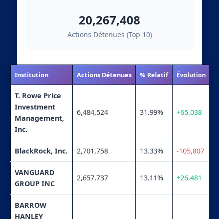
20,267,408
Actions Détenues (Top 10)
Institution
Actions Détenues
% Relatif
Évolution
T. Rowe Price
Investment
6,484,524
31.99%
+65,038
Management,
Inc.
BlackRock, Inc.
2,701,758
13.33%
-105,807
VANGUARD
2,657,737
13.11%
+26,481
GROUP INC
BARROW
HANLEY