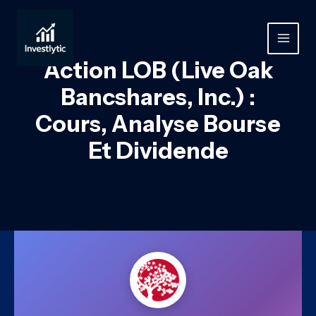
Aller
au
contenu
MAIN
Action LOB (Live Oak
MEN
Bancshares, Inc.) :
Cours, Analyse Bourse
Et Dividende