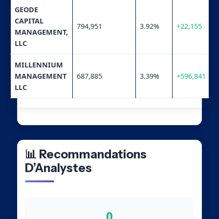
GEODE
CAPITAL
794,951
3.92%
+22,155
MANAGEMENT,
LLC
MILLENNIUM
MANAGEMENT
687,885
3.39%
+596,841
LLC
📊 Recommandations
D’Analystes
0