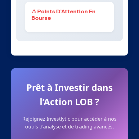
⚠️ Points D’Attention En
Bourse
Prêt à Investir dans
l’Action LOB ?
Rejoignez Investlytic pour accéder à nos
outils d’analyse et de trading avancés.