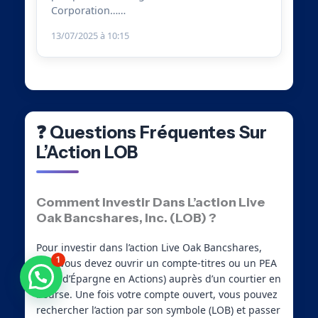
Corporation……
13/07/2025 à 10:15
❓ Questions Fréquentes Sur
L’Action LOB
Comment Investir Dans L’action Live
Oak Bancshares, Inc. (LOB) ?
Pour investir dans l’action Live Oak Bancshares,
1
Inc., vous devez ouvrir un compte-titres ou un PEA
Besoin d'aide ?
(Plan d’Épargne en Actions) auprès d’un courtier en
bourse. Une fois votre compte ouvert, vous pouvez
rechercher l’action par son symbole (LOB) et passer