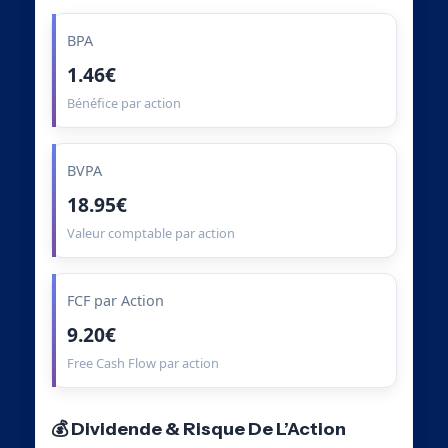
BPA
1.46€
Bénéfice par action
BVPA
18.95€
Valeur comptable par action
FCF par Action
9.20€
Free Cash Flow par action
💰 Dividende & Risque De L’Action