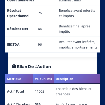
Opérationnelles
administratifs
Résultat
Bénéfice avant intérêts
76
Opérationnel
et impôts
Bénéfice final après
Résultat Net
66
impôts
Résultat avant intérêts,
EBITDA
96
impôts, amortissements
🏦 Bilan De L’Action
Métrique
Valeur (M€)
Description
Ensemble des biens et
Actif Total
11002
créances
Actif Circulant
539
Actifs à court terme