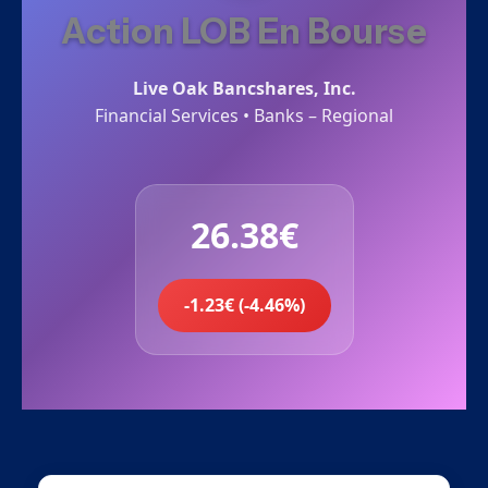
Action LOB En Bourse
Live Oak Bancshares, Inc.
Financial Services • Banks – Regional
26.38€
-1.23€ (-4.46%)