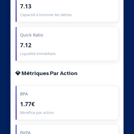
7.13
Capacité à honorer les dettes
Quick Ratio
7.12
Liquidité immédiate
💎 Métriques Par Action
BPA
1.77€
Bénéfice par action
BVPA