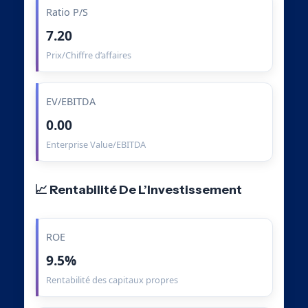
Ratio P/S
7.20
Prix/Chiffre d’affaires
EV/EBITDA
0.00
Enterprise Value/EBITDA
📈 Rentabilité De L’Investissement
ROE
9.5%
Rentabilité des capitaux propres