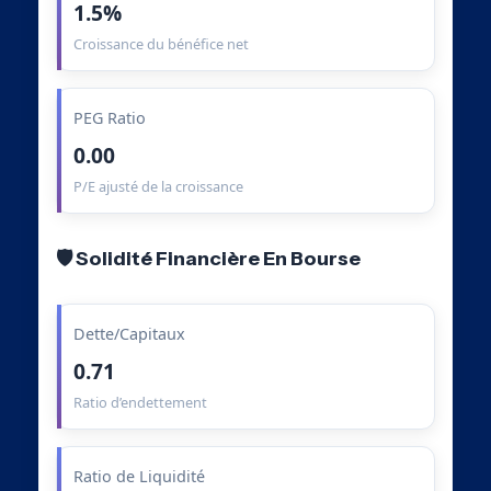
1.5%
Croissance du bénéfice net
PEG Ratio
0.00
P/E ajusté de la croissance
🛡️ Solidité Financière En Bourse
Dette/Capitaux
0.71
Ratio d’endettement
Ratio de Liquidité