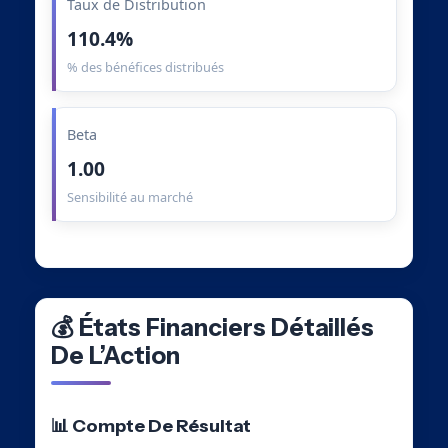
Taux de Distribution
110.4%
% des bénéfices distribués
Beta
1.00
Sensibilité au marché
💰 États Financiers Détaillés
De L’Action
📊 Compte De Résultat