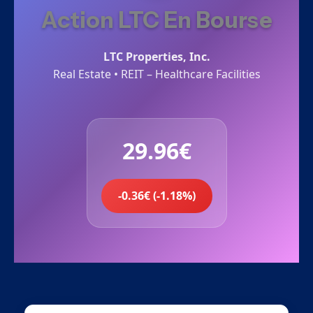
Action LTC En Bourse
LTC Properties, Inc.
Real Estate • REIT – Healthcare Facilities
29.96€
-0.36€ (-1.18%)