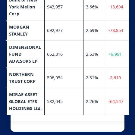
York Mellon
943,957
3.66%
-18,694
Corp
MORGAN
692,977
2.69%
-78,854
STANLEY
DIMENSIONAL
FUND
652,316
2.53%
+9,991
ADVISORS LP
NORTHERN
596,954
2.31%
-2,619
TRUST CORP
MIRAE ASSET
GLOBAL ETFS
582,045
2.26%
-64,547
HOLDINGS Ltd.