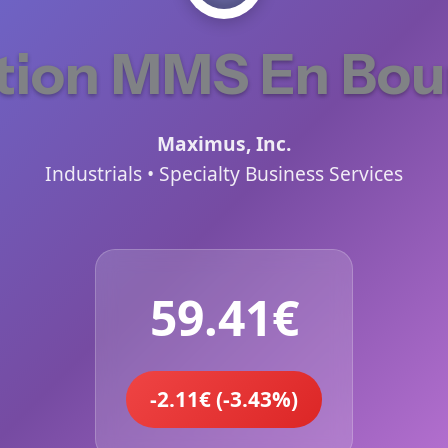
tion MMS En Bou
Maximus, Inc.
Industrials • Specialty Business Services
59.41€
-2.11€ (-3.43%)