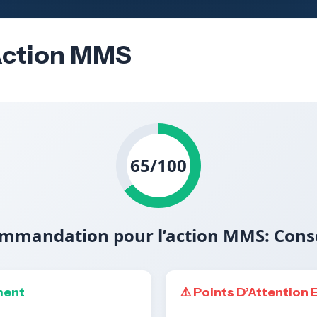
’Action MMS
65/100
mmandation pour l’action MMS: Cons
ment
⚠️ Points D’Attention 