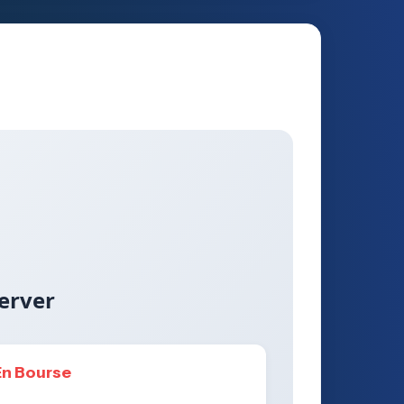
erver
En Bourse