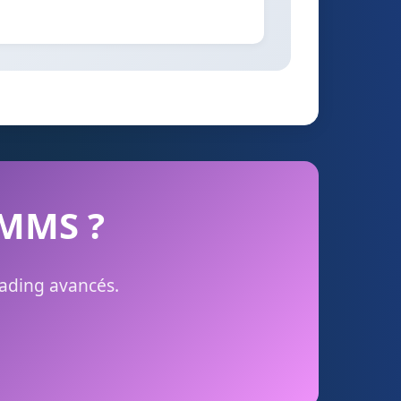
n MMS ?
rading avancés.