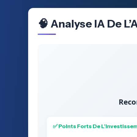
🧠 Analyse IA De L
Reco
✅ Points Forts De L’Investisse