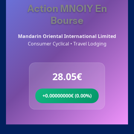
Action MNOIY En
Bourse
Mandarin Oriental International Limited
Consumer Cyclical • Travel Lodging
28.05€
+0.00000000€ (0.00%)