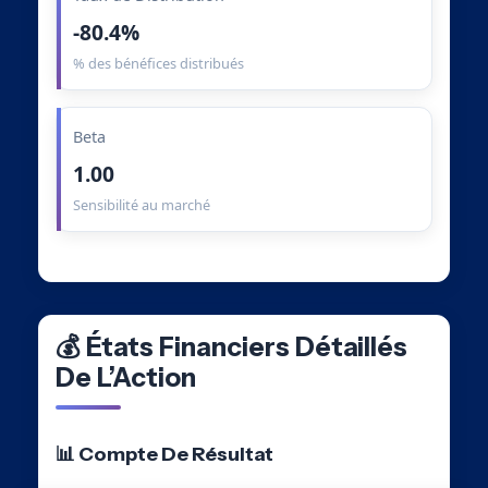
-80.4%
% des bénéfices distribués
Beta
1.00
Sensibilité au marché
💰 États Financiers Détaillés
De L’Action
📊 Compte De Résultat