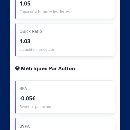
1.05
Capacité à honorer les dettes
Quick Ratio
1.03
Liquidité immédiate
💎 Métriques Par Action
BPA
-0.05€
Bénéfice par action
BVPA