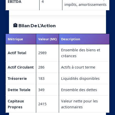
EBITDA
4
impôts, amortissements
🏦 Bilan De L’Action
Métrique
Valeur (M€)
Description
Ensemble des biens et
Actif Total
2989
créances
Actif Circulant
286
Actifs à court terme
Trésorerie
183
Liquidités disponibles
Dette Totale
349
Ensemble des dettes
Capitaux
Valeur nette pour les
2415
Propres
actionnaires