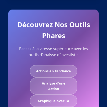
Découvrez Nos Outils
Phares
Passez à la vitesse supérieure avec les
outils d’analyse d’Investlytic
Actions en Tendance
Analyse d’une
Action
Graphique avec IA