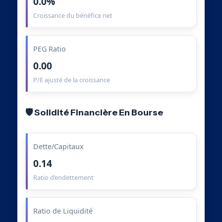
0.0%
Croissance du bénéfice net
PEG Ratio
0.00
P/E ajusté de la croissance
🛡️ Solidité Financière En Bourse
Dette/Capitaux
0.14
Ratio d’endettement
Ratio de Liquidité