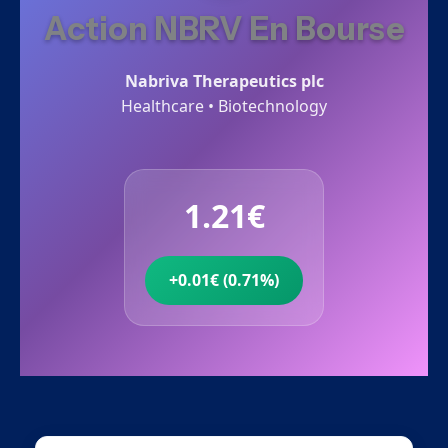
Action NBRV En Bourse
Nabriva Therapeutics plc
Healthcare • Biotechnology
1.21€
+0.01€ (0.71%)