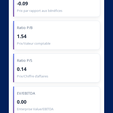
-0.09
Prix par rapport aux bénéfices
Ratio P/B
1.54
Prix/Valeur comptable
Ratio P/S
0.14
Prix/Chiffre d’affaires
EV/EBITDA
0.00
Enterprise Value/EBITDA