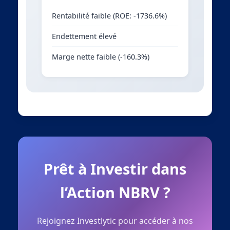
Rentabilité faible (ROE: -1736.6%)
Endettement élevé
Marge nette faible (-160.3%)
Prêt à Investir dans
l’Action NBRV ?
Rejoignez Investlytic pour accéder à nos