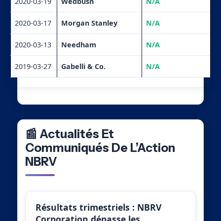
2020-03-19
Wedbush
N/A
2020-03-17
Morgan Stanley
N/A
2020-03-13
Needham
N/A
2019-03-27
Gabelli & Co.
N/A
📰 Actualités Et
Communiqués De L’Action
NBRV
Résultats trimestriels : NBRV
Corporation dépasse les