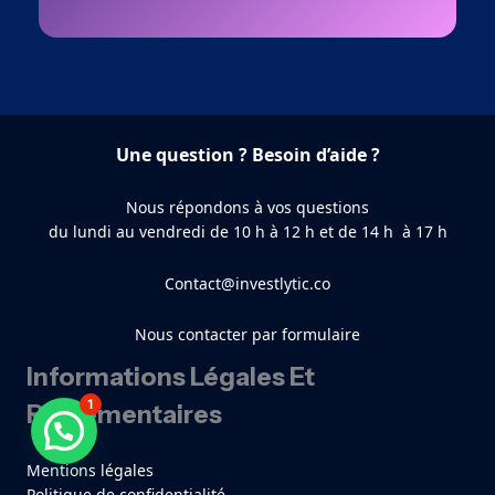
Une question ? Besoin d’aide ?
Nous répondons à vos questions
du lundi au vendredi de 10 h à 12 h et de 14 h à 17 h
Contact@investlytic.co
Nous contacter par formulaire
Informations Légales Et
1
Réglementaires
Besoin d'aide ?
Mentions légales
Politique de confidentialité