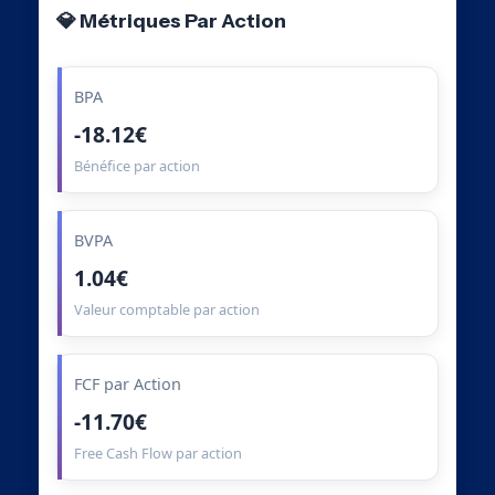
💎 Métriques Par Action
BPA
-18.12€
Bénéfice par action
BVPA
1.04€
Valeur comptable par action
FCF par Action
-11.70€
Free Cash Flow par action