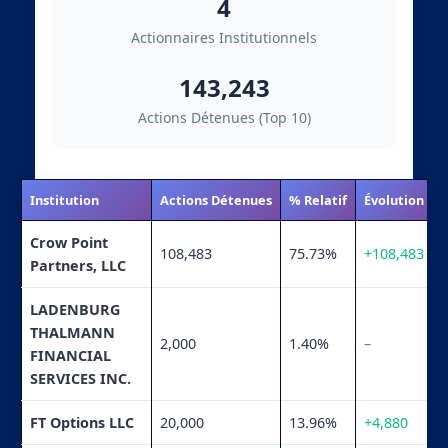
4
Actionnaires Institutionnels
143,243
Actions Détenues (Top 10)
Institution
Actions Détenues
% Relatif
Évolution
Crow Point
108,483
75.73%
+108,483
Partners, LLC
LADENBURG
THALMANN
2,000
1.40%
–
FINANCIAL
SERVICES INC.
FT Options LLC
20,000
13.96%
+4,880