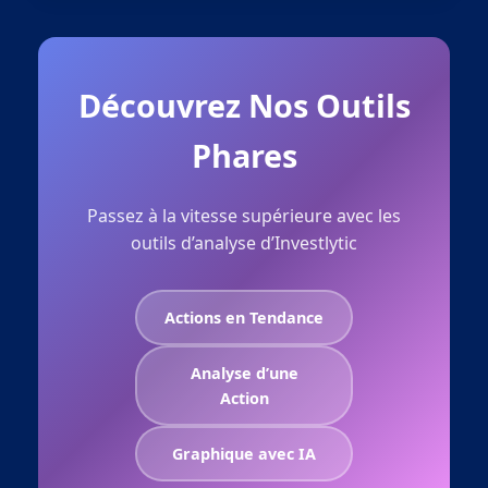
Découvrez Nos Outils
Phares
Passez à la vitesse supérieure avec les
outils d’analyse d’Investlytic
Actions en Tendance
Analyse d’une
Action
Graphique avec IA