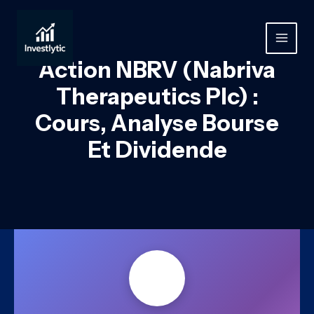
Aller
au
contenu
MAIN
Action NBRV (Nabriva
MEN
Therapeutics Plc) :
Cours, Analyse Bourse
Et Dividende