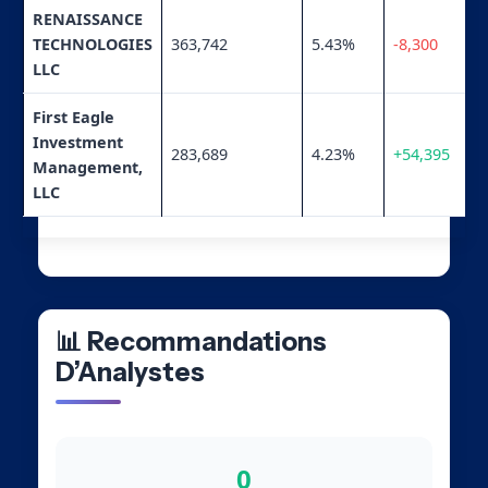
RENAISSANCE
TECHNOLOGIES
363,742
5.43%
-8,300
LLC
First Eagle
Investment
283,689
4.23%
+54,395
Management,
LLC
📊 Recommandations
D’Analystes
0