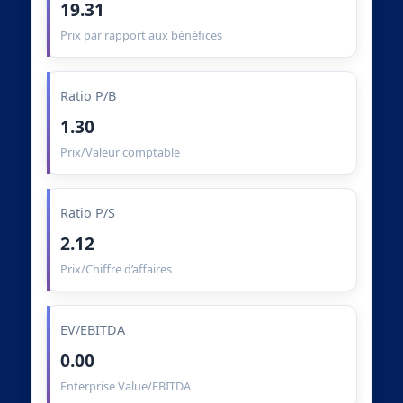
19.31
Prix par rapport aux bénéfices
Ratio P/B
1.30
Prix/Valeur comptable
Ratio P/S
2.12
Prix/Chiffre d’affaires
EV/EBITDA
0.00
Enterprise Value/EBITDA