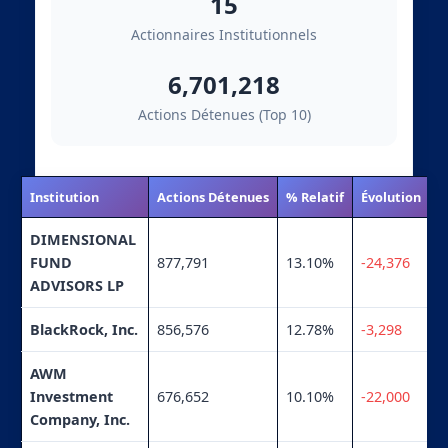
15
Actionnaires Institutionnels
6,701,218
Actions Détenues (Top 10)
Institution
Actions Détenues
% Relatif
Évolution
DIMENSIONAL
FUND
877,791
13.10%
-24,376
ADVISORS LP
BlackRock, Inc.
856,576
12.78%
-3,298
AWM
Investment
676,652
10.10%
-22,000
Company, Inc.