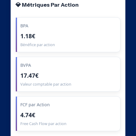
💎 Métriques Par Action
BPA
1.18€
Bénéfice par action
BVPA
17.47€
Valeur comptable par action
FCF par Action
4.74€
Free Cash Flow par action