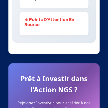
⚠️ Points D’Attention En
Bourse
Prêt à Investir dans
l’Action NGS ?
Rejoignez Investlytic pour accéder à nos