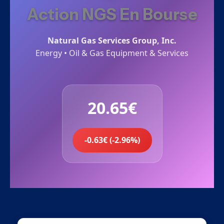
Action NGS En Bourse
Natural Gas Services Group, Inc.
Energy • Oil & Gas Equipment & Services
20.65€
-0.63€ (-2.96%)