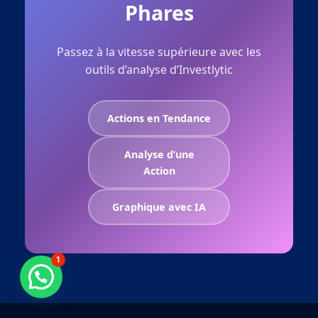
Phares
Passez à la vitesse supérieure avec les
outils d’analyse d’Investlytic
Actions en Tendance
Analyse d’une
Action
Graphique avec IA
1
Besoin d'aide ?