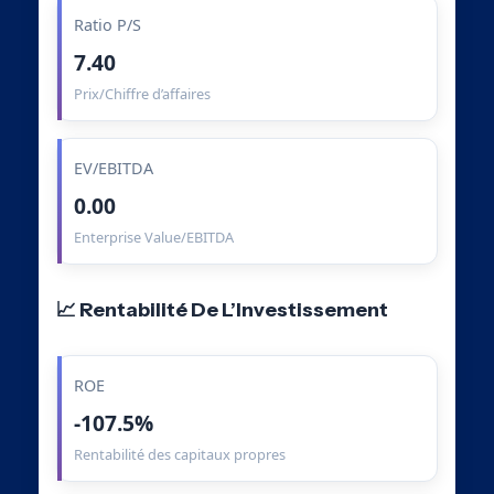
Ratio P/S
7.40
Prix/Chiffre d’affaires
EV/EBITDA
0.00
Enterprise Value/EBITDA
📈 Rentabilité De L’Investissement
ROE
-107.5%
Rentabilité des capitaux propres