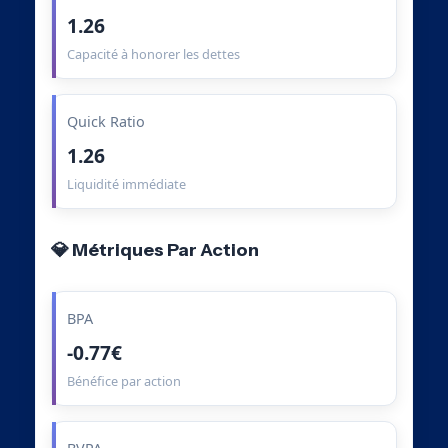
1.26
Capacité à honorer les dettes
Quick Ratio
1.26
Liquidité immédiate
💎 Métriques Par Action
BPA
-0.77€
Bénéfice par action