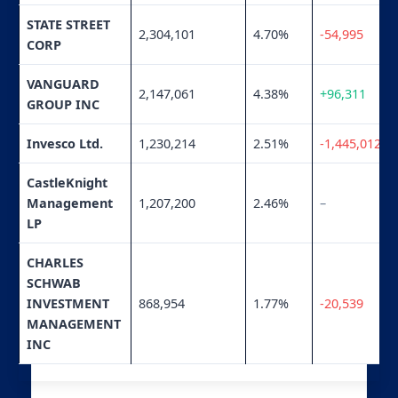
STATE STREET
2,304,101
4.70%
-54,995
CORP
VANGUARD
2,147,061
4.38%
+96,311
GROUP INC
Invesco Ltd.
1,230,214
2.51%
-1,445,012
CastleKnight
Management
1,207,200
2.46%
–
LP
CHARLES
SCHWAB
INVESTMENT
868,954
1.77%
-20,539
MANAGEMENT
INC