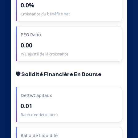
0.0%
Croissance du bénéfice net
PEG Ratio
0.00
P/E ajusté de la croissance
🛡️ Solidité Financière En Bourse
Dette/Capitaux
0.01
Ratio d’endettement
Ratio de Liquidité