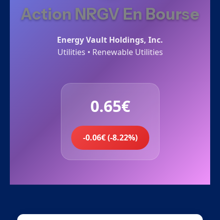
Action NRGV En Bourse
Energy Vault Holdings, Inc.
Utilities • Renewable Utilities
0.65€
-0.06€ (-8.22%)