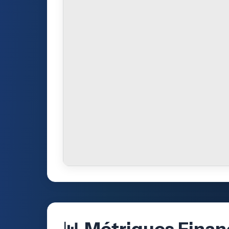
📊 Métriques Finan