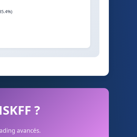
35.4%)
NSKFF ?
rading avancés.