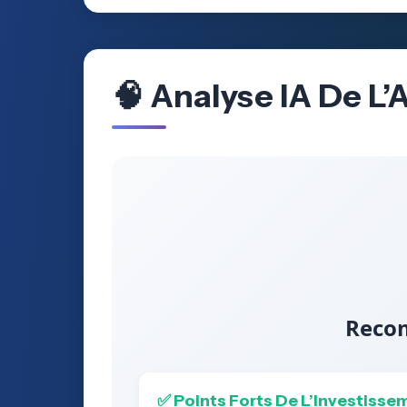
🧠 Analyse IA De L
Recom
✅ Points Forts De L’Investisse