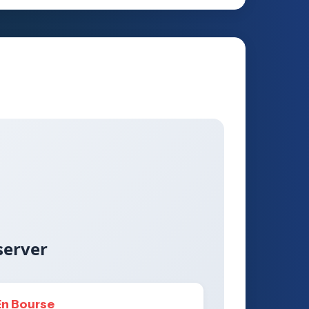
server
En Bourse