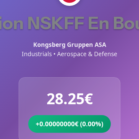
ion NSKFF En Bo
Kongsberg Gruppen ASA
Industrials • Aerospace & Defense
28.25€
+0.00000000€ (0.00%)