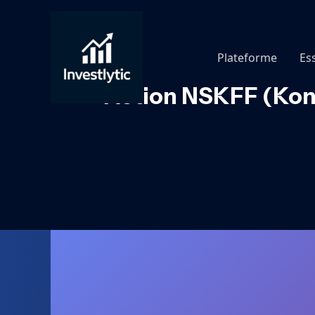
Aller
au
contenu
Plateforme
Es
Action NSKFF (Kong