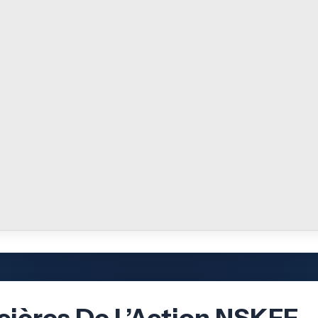
cières De L’Action NSKFF