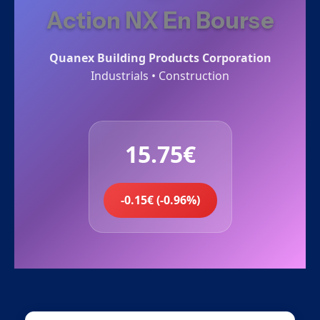
Action NX En Bourse
Quanex Building Products Corporation
Industrials • Construction
15.75€
-0.15€ (-0.96%)