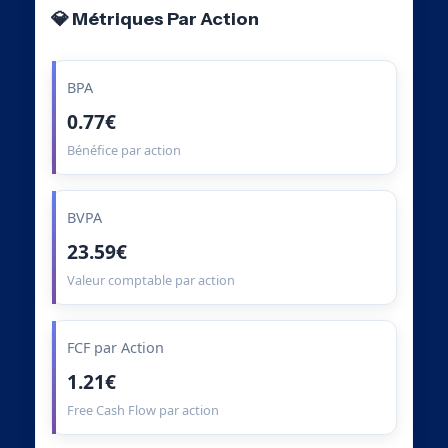
💎 Métriques Par Action
BPA
0.77€
Bénéfice par action
BVPA
23.59€
Valeur comptable par action
FCF par Action
1.21€
Free Cash Flow par action