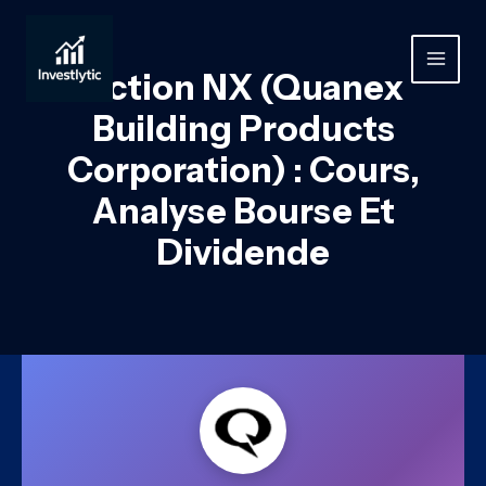
Aller
au
contenu
MAIN
Action NX (Quanex
MEN
Building Products
Corporation) : Cours,
Analyse Bourse Et
Dividende