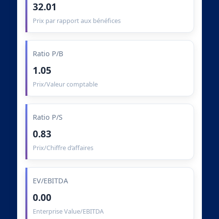
32.01
Prix par rapport aux bénéfices
Ratio P/B
1.05
Prix/Valeur comptable
Ratio P/S
0.83
Prix/Chiffre d’affaires
EV/EBITDA
0.00
Enterprise Value/EBITDA