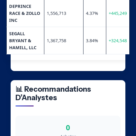
DEPRINCE
RACE & ZOLLO
1,556,713
4.37%
+445,249
INC
SEGALL
BRYANT &
1,367,758
3.84%
+324,548
HAMILL, LLC
📊 Recommandations
D’Analystes
0