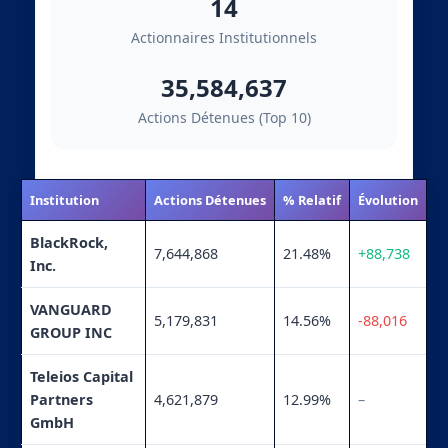
14
Actionnaires Institutionnels
35,584,637
Actions Détenues (Top 10)
Institution
Actions Détenues
% Relatif
Évolution
BlackRock,
7,644,868
21.48%
+88,738
Inc.
VANGUARD
5,179,831
14.56%
-88,016
GROUP INC
Teleios Capital
Partners
4,621,879
12.99%
–
GmbH