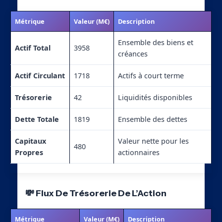
Métrique
Valeur (M€)
Description
Ensemble des biens et
Actif Total
3958
créances
Actif Circulant
1718
Actifs à court terme
Trésorerie
42
Liquidités disponibles
Dette Totale
1819
Ensemble des dettes
Capitaux
Valeur nette pour les
480
Propres
actionnaires
💸 Flux De Trésorerie De L’Action
Métrique
Valeur (M€)
Description