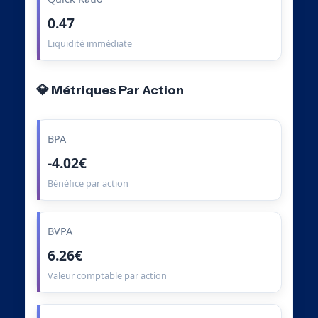
0.47
Liquidité immédiate
💎 Métriques Par Action
BPA
-4.02€
Bénéfice par action
BVPA
6.26€
Valeur comptable par action