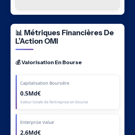
📊 Métriques Financières De
L’Action OMI
💰 Valorisation En Bourse
Capitalisation Boursière
0.5Md€
Valeur totale de l’entreprise en bourse
Enterprise Value
2.6Md€