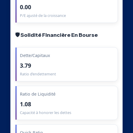
0.00
P/E ajusté de la croissance
🛡️ Solidité Financière En Bourse
Dette/Capitaux
3.79
Ratio d’endettement
Ratio de Liquidité
1.08
Capacité à honorer les dettes
Quick Ratio