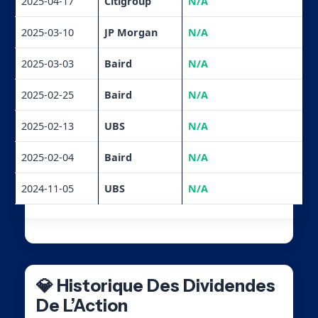
2025-04-17
Citigroup
N/A
2025-03-10
JP Morgan
N/A
2025-03-03
Baird
N/A
2025-02-25
Baird
N/A
2025-02-13
UBS
N/A
2025-02-04
Baird
N/A
2024-11-05
UBS
N/A
💎 Historique Des Dividendes
De L’Action