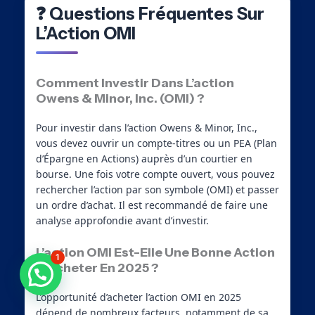
❓ Questions Fréquentes Sur
L’Action OMI
Comment Investir Dans L’action
Owens & Minor, Inc. (OMI) ?
Pour investir dans l’action Owens & Minor, Inc.,
vous devez ouvrir un compte-titres ou un PEA (Plan
d’Épargne en Actions) auprès d’un courtier en
bourse. Une fois votre compte ouvert, vous pouvez
rechercher l’action par son symbole (OMI) et passer
un ordre d’achat. Il est recommandé de faire une
analyse approfondie avant d’investir.
L’action OMI Est-Elle Une Bonne Action
1
À Acheter En 2025 ?
Besoin d'aide ?
L’opportunité d’acheter l’action OMI en 2025
dépend de nombreux facteurs, notamment de sa