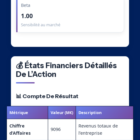
Beta
1.00
Sensibilité au marché
💰 États Financiers Détaillés
De L’Action
📊 Compte De Résultat
Métrique
Valeur (M€)
Description
Chiffre
Revenus totaux de
9096
d’Affaires
l’entreprise