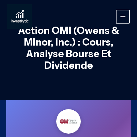
Aller
au
contenu
MAIN
Action OMI (Owens &
MEN
Minor, Inc.) : Cours,
Analyse Bourse Et
Dividende