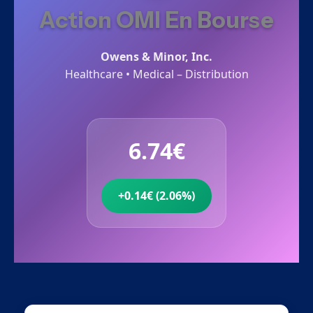
Action OMI En Bourse
Owens & Minor, Inc.
Healthcare • Medical – Distribution
6.74€
+0.14€ (2.06%)