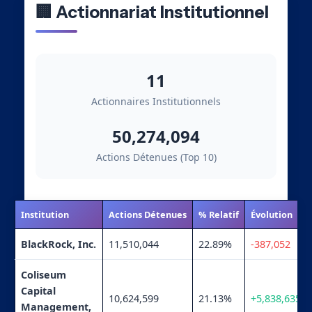
🏢 Actionnariat Institutionnel
11
Actionnaires Institutionnels
50,274,094
Actions Détenues (Top 10)
Institution
Actions Détenues
% Relatif
Évolution
BlackRock, Inc.
11,510,044
22.89%
-387,052
Coliseum
Capital
10,624,599
21.13%
+5,838,635
Management,