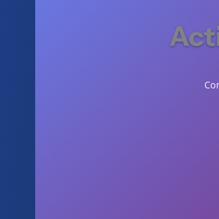
Act
Com