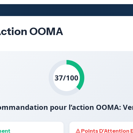
’Action OOMA
37/100
ommandation pour l’action OOMA: Ve
ment
⚠️ Points D’Attention 