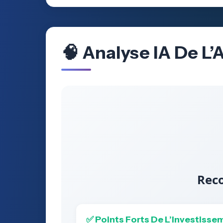
🧠 Analyse IA De L
Rec
✅ Points Forts De L’Investisse