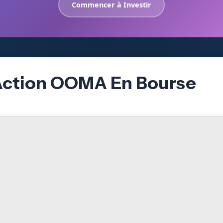
Commencer à Investir
’Action OOMA En Bourse