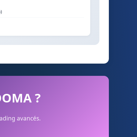
)
 OOMA ?
rading avancés.