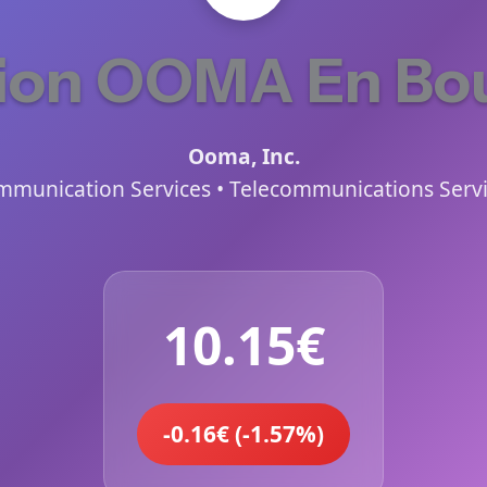
ion OOMA En Bo
Ooma, Inc.
munication Services • Telecommunications Serv
10.15€
-0.16€ (-1.57%)