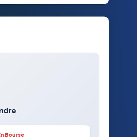
ndre
En Bourse