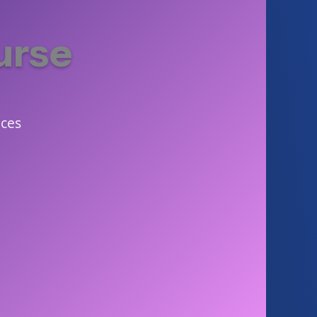
urse
ices