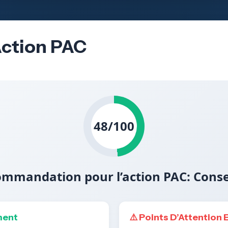
Action PAC
48/100
mmandation pour l’action PAC: Cons
ment
⚠️ Points D’Attention 