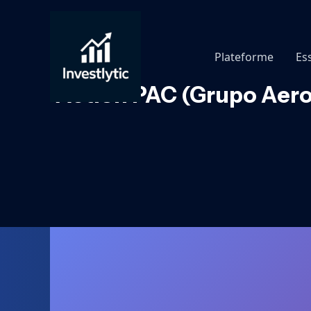
Aller
au
contenu
Plateforme
Es
Action PAC (Grupo Aeropo