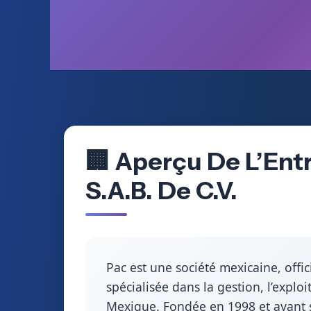
🏢 Aperçu De L’Ent
S.A.B. De C.V.
Pac est une société mexicaine, offi
spécialisée dans la gestion, l’expl
Mexique. Fondée en 1998 et ayant s