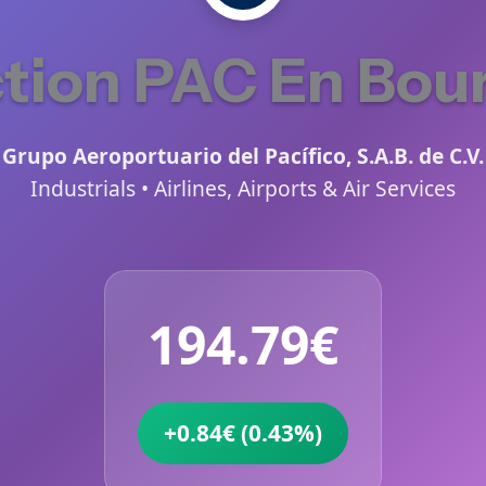
tion PAC En Bou
Grupo Aeroportuario del Pacífico, S.A.B. de C.V.
Industrials • Airlines, Airports & Air Services
194.79€
+0.84€ (0.43%)