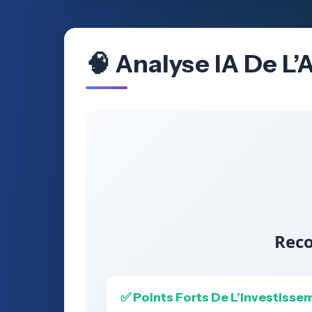
🧠 Analyse IA De L’
Reco
✅ Points Forts De L’Investisse