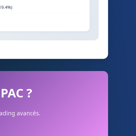
19.4%)
 PAC ?
rading avancés.