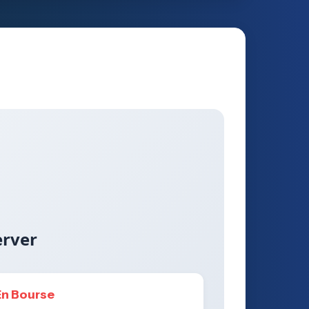
erver
En Bourse