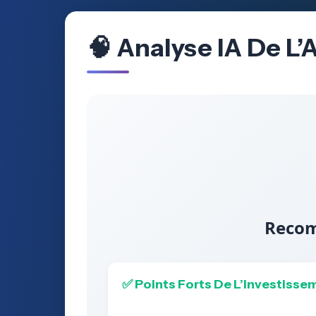
🧠 Analyse IA De L
Recom
✅ Points Forts De L’Investisse