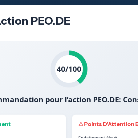
’Action PEO.DE
40/100
mandation pour l’action PEO.DE: Con
ment
⚠️ Points D’Attention 
Endettement élevé