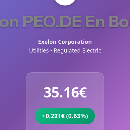
ion PEO.DE En Bo
Exelon Corporation
Utilities • Regulated Electric
35.16€
+0.221€ (0.63%)