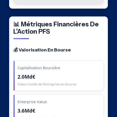
📊 Métriques Financières De
L’Action PFS
💰 Valorisation En Bourse
Capitalisation Boursière
2.0Md€
Valeur totale de l’entreprise en bourse
Enterprise Value
3.6Md€