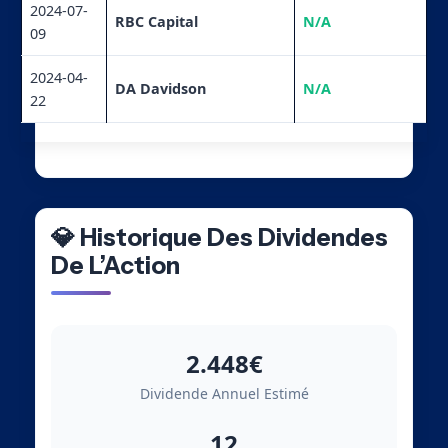
2024-07-
RBC Capital
N/A
09
2024-04-
DA Davidson
N/A
22
💎 Historique Des Dividendes
De L’Action
2.448€
Dividende Annuel Estimé
12