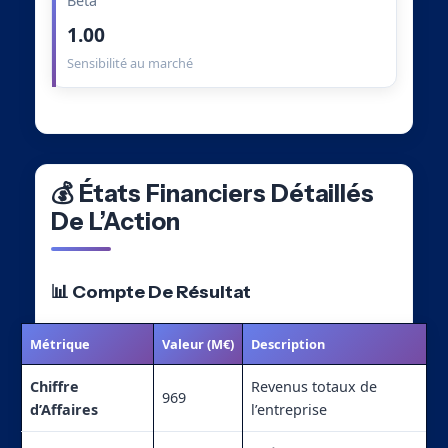
Beta
1.00
Sensibilité au marché
💰 États Financiers Détaillés
De L’Action
📊 Compte De Résultat
Métrique
Valeur (M€)
Description
Chiffre
Revenus totaux de
969
d’Affaires
l’entreprise