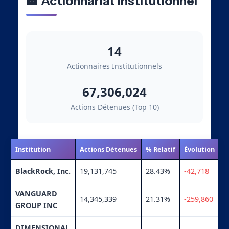
🏢 Actionnariat Institutionnel
14
Actionnaires Institutionnels
67,306,024
Actions Détenues (Top 10)
Institution
Actions Détenues
% Relatif
Évolution
BlackRock, Inc.
19,131,745
28.43%
-42,718
VANGUARD
14,345,339
21.31%
-259,860
GROUP INC
DIMENSIONAL