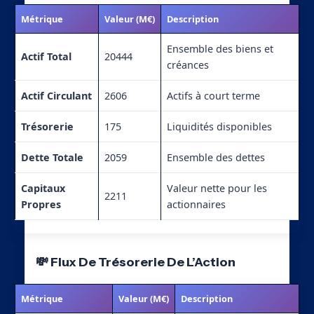
Métrique
Valeur (M€)
Description
Ensemble des biens et
Actif Total
20444
créances
Actif Circulant
2606
Actifs à court terme
Trésorerie
175
Liquidités disponibles
Dette Totale
2059
Ensemble des dettes
Capitaux
Valeur nette pour les
2211
Propres
actionnaires
💸 Flux De Trésorerie De L’Action
Métrique
Valeur (M€)
Description