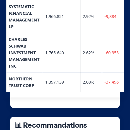
SYSTEMATIC
FINANCIAL
1,966,851
2.92%
-9,384
MANAGEMENT
LP
CHARLES
SCHWAB
INVESTMENT
1,765,640
2.62%
-60,353
MANAGEMENT
INC
NORTHERN
1,397,139
2.08%
-37,496
TRUST CORP
📊 Recommandations