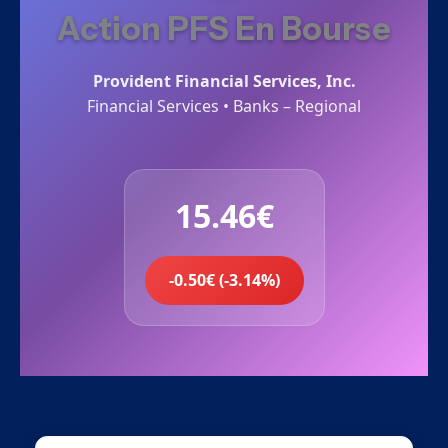
Action PFS En Bourse
Provident Financial Services, Inc.
Financial Services • Banks – Regional
15.46€
-0.50€ (-3.14%)