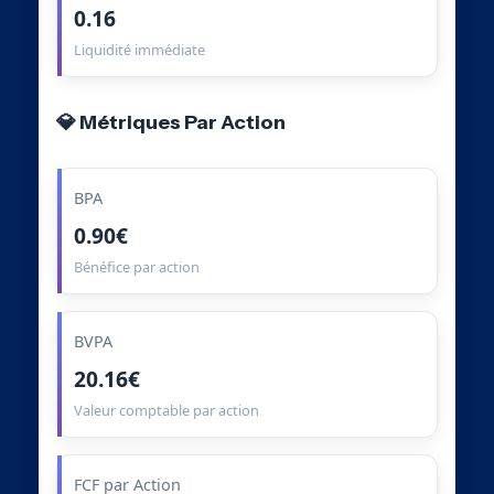
0.16
Liquidité immédiate
💎 Métriques Par Action
BPA
0.90€
Bénéfice par action
BVPA
20.16€
Valeur comptable par action
FCF par Action