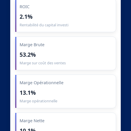
ROIC
2.1%
Rentabilité du capital investi
Marge Brute
53.2%
Marge sur coût des ventes
Marge Opérationnelle
13.1%
Marge opérationnelle
Marge Nette
10.1%