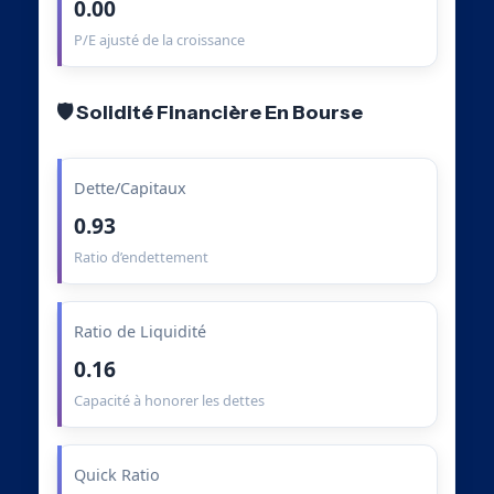
0.00
P/E ajusté de la croissance
🛡️ Solidité Financière En Bourse
Dette/Capitaux
0.93
Ratio d’endettement
Ratio de Liquidité
0.16
Capacité à honorer les dettes
Quick Ratio