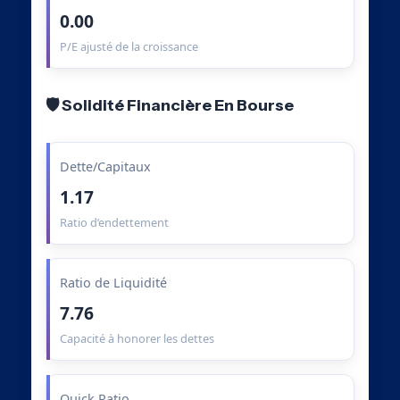
0.00
P/E ajusté de la croissance
🛡️ Solidité Financière En Bourse
Dette/Capitaux
1.17
Ratio d’endettement
Ratio de Liquidité
7.76
Capacité à honorer les dettes
Quick Ratio