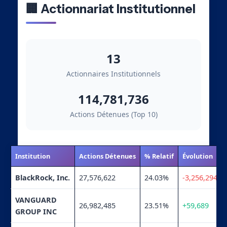
🏢 Actionnariat Institutionnel
13
Actionnaires Institutionnels
114,781,736
Actions Détenues (Top 10)
Institution
Actions Détenues
% Relatif
Évolution
BlackRock, Inc.
27,576,622
24.03%
-3,256,294
VANGUARD
26,982,485
23.51%
+59,689
GROUP INC