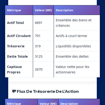
Métrique
Valeur (M€)
Description
Ensemble des biens et
Actif Total
6691
créances
Actif Circulant
791
Actifs à court terme
Trésorerie
319
Liquidités disponibles
Dette Totale
3125
Ensemble des dettes
Capitaux
Valeur nette pour les
2670
Propres
actionnaires
💸 Flux De Trésorerie De L’Action
Métrique
Valeur (M€)
Description