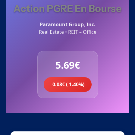
Action PGRE En Bourse
Paramount Group, Inc.
Real Estate • REIT – Office
5.69€
-0.08€ (-1.40%)