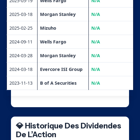
2025-05-19
Wells Fargo
N/A
2025-03-18
Morgan Stanley
N/A
2025-02-25
Mizuho
N/A
2024-09-11
Wells Fargo
N/A
2024-03-28
Morgan Stanley
N/A
2024-03-18
Evercore ISI Group
N/A
2023-11-13
B of A Securities
N/A
💎 Historique Des Dividendes
De L’Action