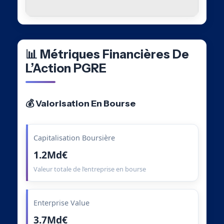
📊 Métriques Financières De
L’Action PGRE
💰 Valorisation En Bourse
Capitalisation Boursière
1.2Md€
Valeur totale de l’entreprise en bourse
Enterprise Value
3.7Md€