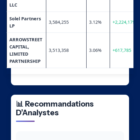
LLC
Solel Partners
3,584,255
3.12%
+2,224,179
LP
ARROWSTREET
CAPITAL,
3,513,358
3.06%
+617,785
LIMITED
PARTNERSHIP
📊 Recommandations
D’Analystes