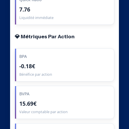
7.76
Liquidité immédiate
💎 Métriques Par Action
BPA
-0.18€
Bénéfice par action
BVPA
15.69€
Valeur comptable par action