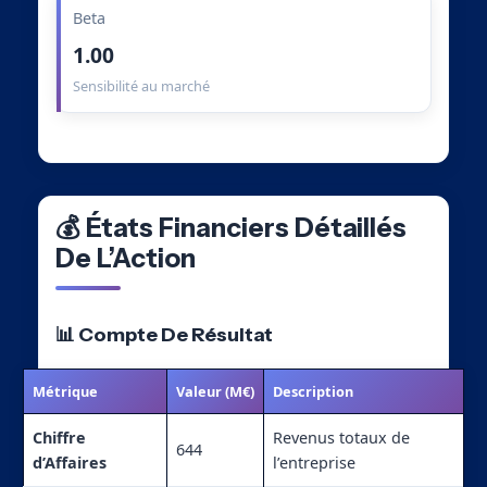
Beta
1.00
Sensibilité au marché
💰 États Financiers Détaillés
De L’Action
📊 Compte De Résultat
Métrique
Valeur (M€)
Description
Chiffre
Revenus totaux de
644
d’Affaires
l’entreprise