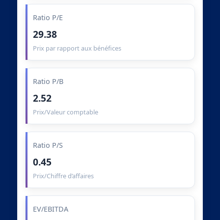
Ratio P/E
29.38
Prix par rapport aux bénéfices
Ratio P/B
2.52
Prix/Valeur comptable
Ratio P/S
0.45
Prix/Chiffre d’affaires
EV/EBITDA