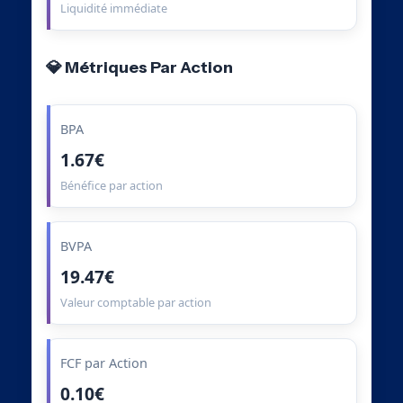
Liquidité immédiate
💎 Métriques Par Action
BPA
1.67€
Bénéfice par action
BVPA
19.47€
Valeur comptable par action
FCF par Action
0.10€