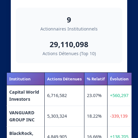
9
Actionnaires Institutionnels
29,110,098
Actions Détenues (Top 10)
Institution
Actions Détenues
% Relatif
Évolution
Capital World
6,716,582
23.07%
+560,297
Investors
VANGUARD
5,303,324
18.22%
-339,139
GROUP INC
BlackRock,
4,849,905
16.66%
+138,705