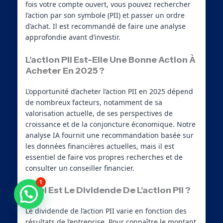
fois votre compte ouvert, vous pouvez rechercher
l’action par son symbole (PII) et passer un ordre
d’achat. Il est recommandé de faire une analyse
approfondie avant d’investir.
L’action PII Est-Elle Une Bonne Action À
Acheter En 2025 ?
L’opportunité d’acheter l’action PII en 2025 dépend
de nombreux facteurs, notamment de sa
valorisation actuelle, de ses perspectives de
croissance et de la conjoncture économique. Notre
analyse IA fournit une recommandation basée sur
les données financières actuelles, mais il est
essentiel de faire vos propres recherches et de
consulter un conseiller financier.
1
Quel Est Le Dividende De L’action PII ?
Besoin d'aide ?
Le dividende de l’action PII varie en fonction des
résultats de l’entreprise. Pour connaître le montant