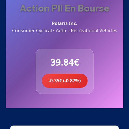
Action PII En Bourse
Polaris Inc.
Consumer Cyclical • Auto – Recreational Vehicles
39.84€
-0.35€ (-0.87%)