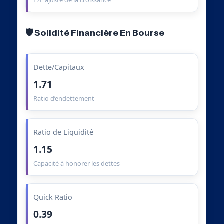
P/E ajusté de la croissance
🛡️ Solidité Financière En Bourse
Dette/Capitaux
1.71
Ratio d’endettement
Ratio de Liquidité
1.15
Capacité à honorer les dettes
Quick Ratio
0.39