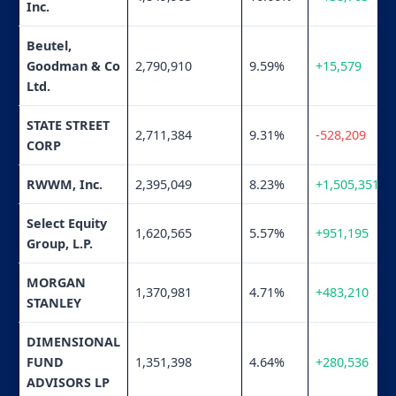
Inc.
Beutel,
Goodman & Co
2,790,910
9.59%
+15,579
Ltd.
STATE STREET
2,711,384
9.31%
-528,209
CORP
RWWM, Inc.
2,395,049
8.23%
+1,505,351
Select Equity
1,620,565
5.57%
+951,195
Group, L.P.
MORGAN
1,370,981
4.71%
+483,210
STANLEY
DIMENSIONAL
FUND
1,351,398
4.64%
+280,536
ADVISORS LP