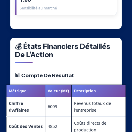
Sensibilité au marché
💰 États Financiers Détaillés
De L’Action
📊 Compte De Résultat
Métrique
Valeur (M€)
Description
Chiffre
Revenus totaux de
6099
d’Affaires
l’entreprise
Coûts directs de
Coût des Ventes
4852
production