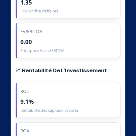
1.35
Prix/Chiffre d’affaires
EV/EBITDA
0.00
Enterprise Value/EBITDA
📈 Rentabilité De L’Investissement
ROE
9.1%
Rentabilité des capitaux propres
ROA