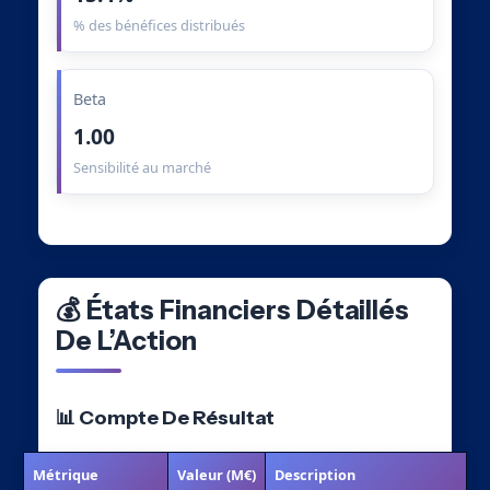
% des bénéfices distribués
Beta
1.00
Sensibilité au marché
💰 États Financiers Détaillés
De L’Action
📊 Compte De Résultat
Métrique
Valeur (M€)
Description