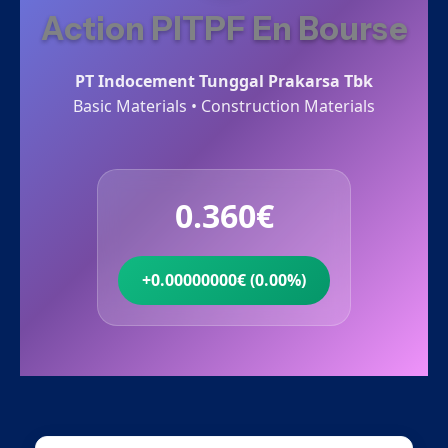
Action PITPF En Bourse
PT Indocement Tunggal Prakarsa Tbk
Basic Materials • Construction Materials
0.360€
+0.00000000€ (0.00%)