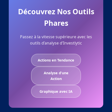
Découvrez Nos Outils
Phares
Passez à la vitesse supérieure avec les
outils d’analyse d’Investlytic
Actions en Tendance
Analyse d’une
Action
Graphique avec IA