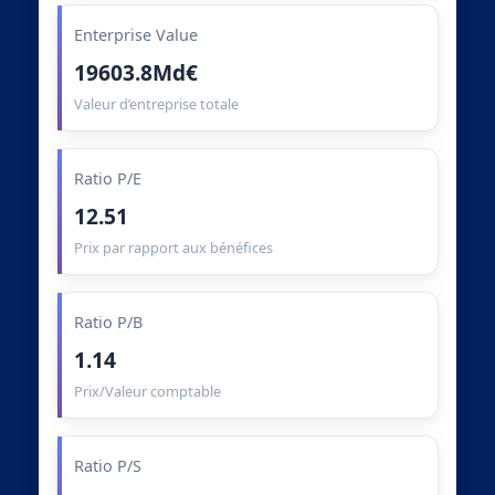
Enterprise Value
19603.8Md€
Valeur d’entreprise totale
Ratio P/E
12.51
Prix par rapport aux bénéfices
Ratio P/B
1.14
Prix/Valeur comptable
Ratio P/S