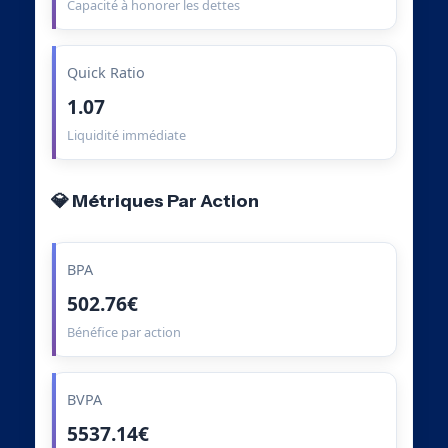
Capacité à honorer les dettes
Quick Ratio
1.07
Liquidité immédiate
💎 Métriques Par Action
BPA
502.76€
Bénéfice par action
BVPA
5537.14€