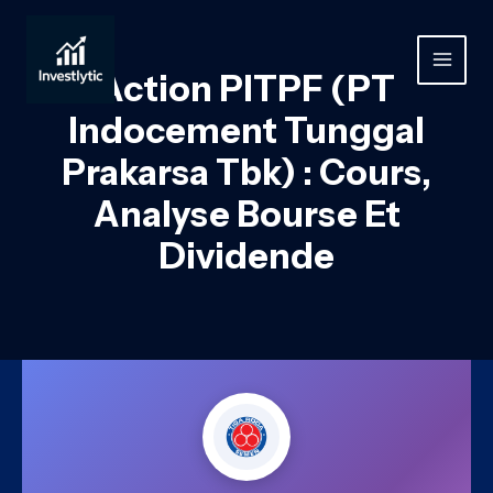
Aller
au
contenu
MAIN
Action PITPF (PT
MEN
Indocement Tunggal
Prakarsa Tbk) : Cours,
Analyse Bourse Et
Dividende