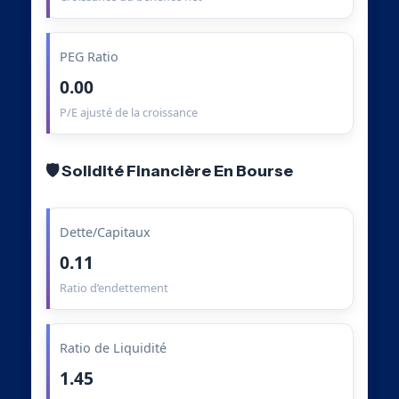
PEG Ratio
0.00
P/E ajusté de la croissance
🛡️ Solidité Financière En Bourse
Dette/Capitaux
0.11
Ratio d’endettement
Ratio de Liquidité
1.45