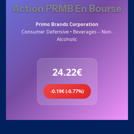
Action PRMB En Bourse
Primo Brands Corporation
Consumer Defensive • Beverages – Non-
Alcoholic
24.22€
-0.19€ (-0.77%)