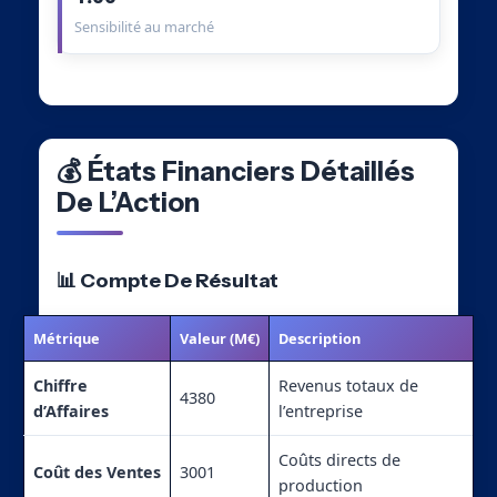
Sensibilité au marché
💰 États Financiers Détaillés
De L’Action
📊 Compte De Résultat
Métrique
Valeur (M€)
Description
Chiffre
Revenus totaux de
4380
d’Affaires
l’entreprise
Coûts directs de
Coût des Ventes
3001
production