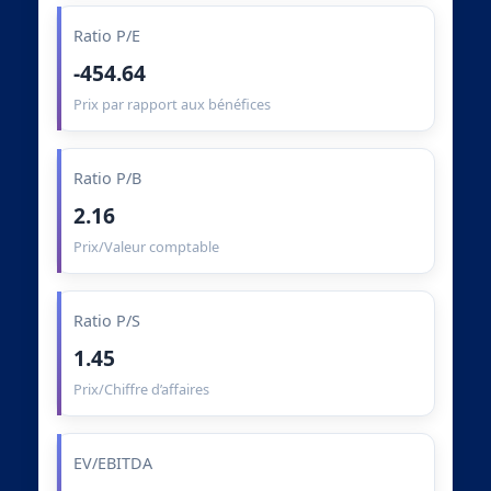
Ratio P/E
-454.64
Prix par rapport aux bénéfices
Ratio P/B
2.16
Prix/Valeur comptable
Ratio P/S
1.45
Prix/Chiffre d’affaires
EV/EBITDA