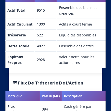
Ensemble des biens et
Actif Total
9515
créances
Actif Circulant
1300
Actifs à court terme
Trésorerie
522
Liquidités disponibles
Dette Totale
4827
Ensemble des dettes
Capitaux
Valeur nette pour les
2928
Propres
actionnaires
💸 Flux De Trésorerie De L’Action
Métrique
Valeur (M€)
Description
Flux
Cash généré par
394