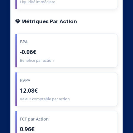
Liquidité immédiate
💎 Métriques Par Action
BPA
-0.06€
Bénéfice par action
BVPA
12.08€
Valeur comptable par action
FCF par Action
0.96€