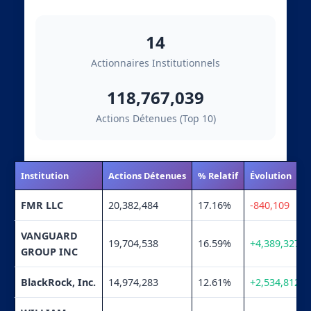
14
Actionnaires Institutionnels
118,767,039
Actions Détenues (Top 10)
Institution
Actions Détenues
% Relatif
Évolution
FMR LLC
20,382,484
17.16%
-840,109
VANGUARD
19,704,538
16.59%
+4,389,327
GROUP INC
BlackRock, Inc.
14,974,283
12.61%
+2,534,812