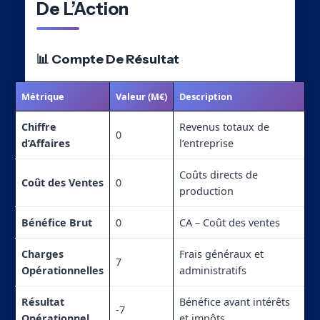
De L’Action
📊 Compte De Résultat
Métrique
Valeur (M€)
Description
Chiffre
Revenus totaux de
0
d’Affaires
l’entreprise
Coûts directs de
Coût des Ventes
0
production
Bénéfice Brut
0
CA – Coût des ventes
Charges
Frais généraux et
7
Opérationnelles
administratifs
Résultat
Bénéfice avant intérêts
-7
Opérationnel
et impôts