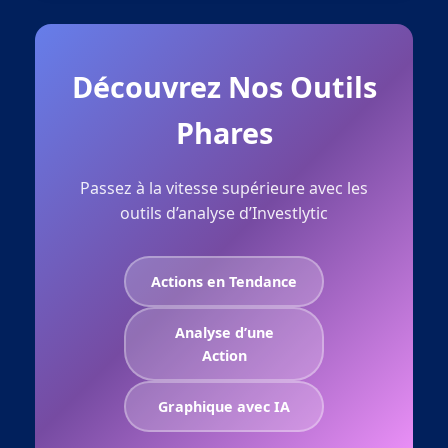
Découvrez Nos Outils
Phares
Passez à la vitesse supérieure avec les
outils d’analyse d’Investlytic
Actions en Tendance
Analyse d’une
Action
Graphique avec IA