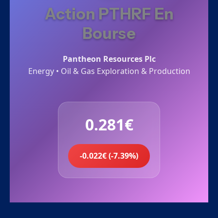
Action PTHRF En
Bourse
Pantheon Resources Plc
Energy • Oil & Gas Exploration & Production
0.281€
-0.022€ (-7.39%)