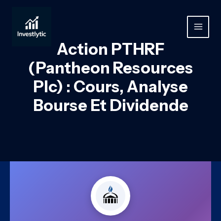
Aller
au
contenu
MAIN
Action PTHRF
MEN
(Pantheon Resources
Plc) : Cours, Analyse
Bourse Et Dividende