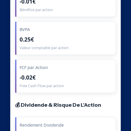
-0.01€
Bénéfice par action
BVPA
0.25€
Valeur comptable par action
FCF par Action
-0.02€
Free Cash Flow par action
💰 Dividende & Risque De L’Action
Rendement Dividende