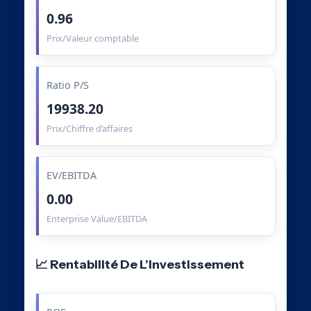
0.96
Prix/Valeur comptable
Ratio P/S
19938.20
Prix/Chiffre d’affaires
EV/EBITDA
0.00
Enterprise Value/EBITDA
📈 Rentabilité De L’Investissement