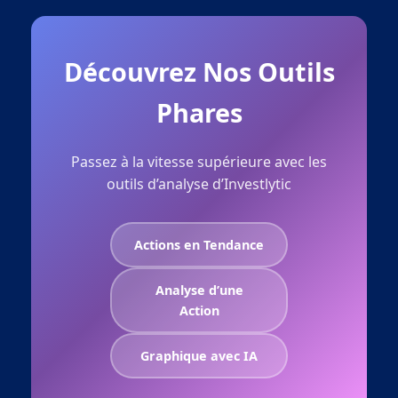
Découvrez Nos Outils
Phares
Passez à la vitesse supérieure avec les
outils d’analyse d’Investlytic
Actions en Tendance
Analyse d’une
Action
Graphique avec IA