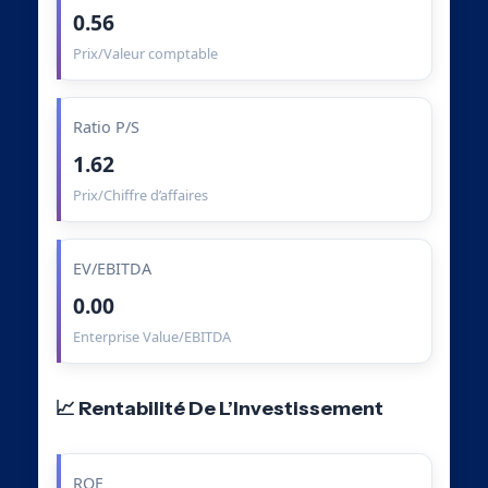
0.56
Prix/Valeur comptable
Ratio P/S
1.62
Prix/Chiffre d’affaires
EV/EBITDA
0.00
Enterprise Value/EBITDA
📈 Rentabilité De L’Investissement
ROE