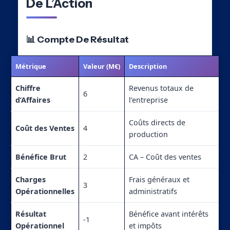
De L’Action
📊 Compte De Résultat
Métrique
Valeur (M€)
Description
Chiffre
Revenus totaux de
6
d’Affaires
l’entreprise
Coûts directs de
Coût des Ventes
4
production
Bénéfice Brut
2
CA – Coût des ventes
Charges
Frais généraux et
3
Opérationnelles
administratifs
Résultat
Bénéfice avant intérêts
-1
Opérationnel
et impôts