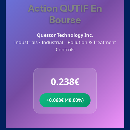
Action QUTIF En
Bourse
Questor Technology Inc.
Industrials • Industrial – Pollution & Treatment
Controls
0.238€
+0.068€ (40.00%)