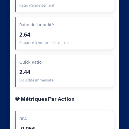
Ratio d’endettement
Ratio de Liquidité
2.64
Capacité à honorer les dettes
Quick Ratio
2.44
Liquidité immédiate
💎 Métriques Par Action
BPA
-0.05€