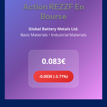
Action REZZF En
Bourse
Global Battery Metals Ltd.
Basic Materials • Industrial Materials
0.083€
-0.003€ (-3.71%)