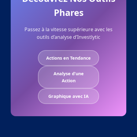
Phares
Passez à la vitesse supérieure avec les
outils d’analyse d’Investlytic
Actions en Tendance
Analyse d’une
Action
Graphique avec IA