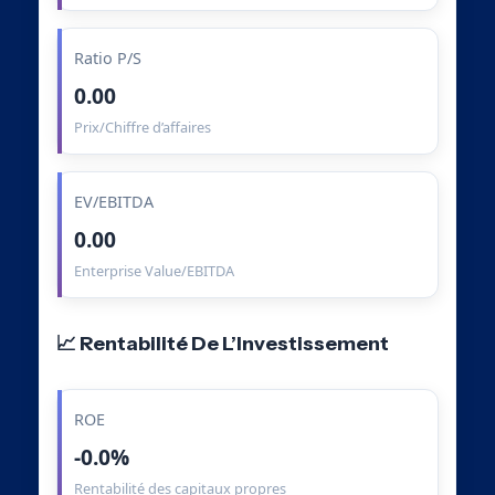
Ratio P/S
0.00
Prix/Chiffre d’affaires
EV/EBITDA
0.00
Enterprise Value/EBITDA
📈 Rentabilité De L’Investissement
ROE
-0.0%
Rentabilité des capitaux propres