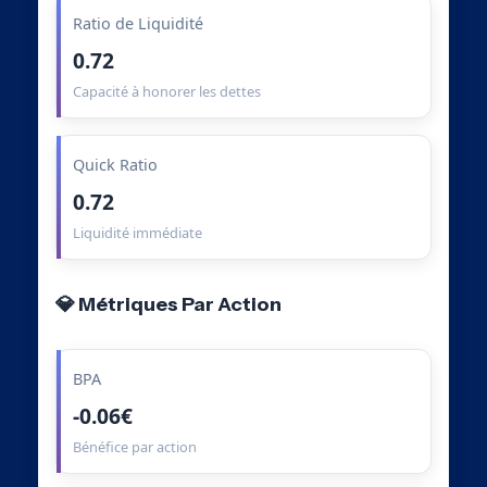
Ratio de Liquidité
0.72
Capacité à honorer les dettes
Quick Ratio
0.72
Liquidité immédiate
💎 Métriques Par Action
BPA
-0.06€
Bénéfice par action