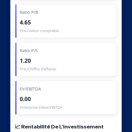
Ratio P/B
4.65
Prix/Valeur comptable
Ratio P/S
1.20
Prix/Chiffre d’affaires
EV/EBITDA
0.00
Enterprise Value/EBITDA
📈 Rentabilité De L’Investissement