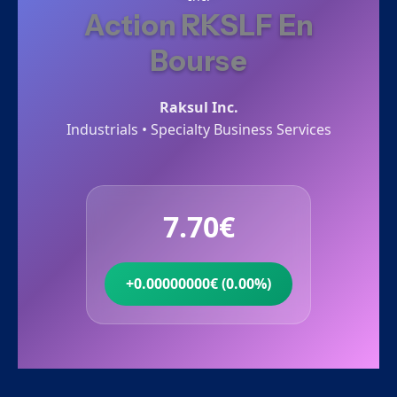
Action RKSLF En
Bourse
Raksul Inc.
Industrials • Specialty Business Services
7.70€
+0.00000000€ (0.00%)