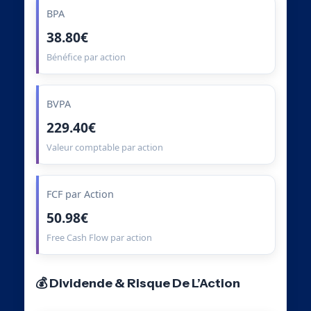
BPA
38.80€
Bénéfice par action
BVPA
229.40€
Valeur comptable par action
FCF par Action
50.98€
Free Cash Flow par action
💰 Dividende & Risque De L’Action