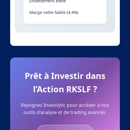
Endettement élevé
Marge nette faible (4.4%)
Prêt à Investir dans
l’Action RKSLF ?
Rejoignez Investlytic pour accéder à nos
outils d’analyse et de trading avancés.