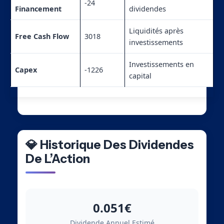
-24
Financement
dividendes
Liquidités après
Free Cash Flow
3018
investissements
Investissements en
Capex
-1226
capital
💎 Historique Des Dividendes
De L’Action
0.051€
Dividende Annuel Estimé