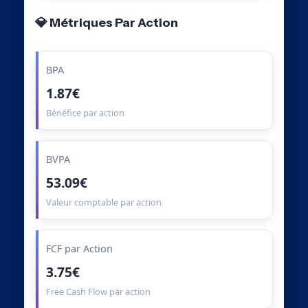
💎 Métriques Par Action
BPA
1.87€
Bénéfice par action
BVPA
53.09€
Valeur comptable par action
FCF par Action
3.75€
Free Cash Flow par action