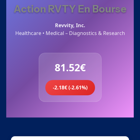
Action RVTY En Bourse
Revvity, Inc.
Healthcare • Medical – Diagnostics & Research
81.52€
-2.18€ (-2.61%)