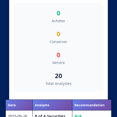
0
Acheter
0
Conserver
0
Vendre
20
Total Analystes
Date
Analyste
Recommandation
2025-06-26
B of A Securities
N/A