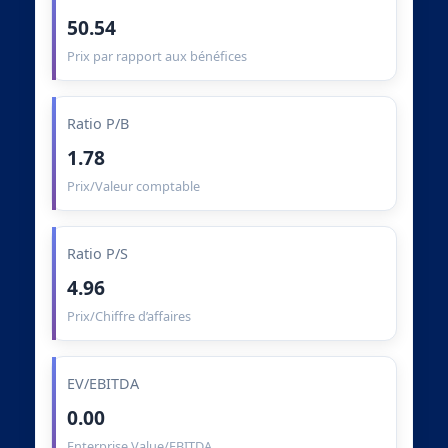
50.54
Prix par rapport aux bénéfices
Ratio P/B
1.78
Prix/Valeur comptable
Ratio P/S
4.96
Prix/Chiffre d’affaires
EV/EBITDA
0.00
Enterprise Value/EBITDA