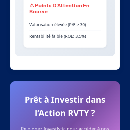
⚠️ Points D’Attention En
Bourse
Valorisation élevée (P/E > 30)
Rentabilité faible (ROE: 3.5%)
Prêt à Investir dans
l’Action RVTY ?
Rejoignez Investlytic pour accéder à nos