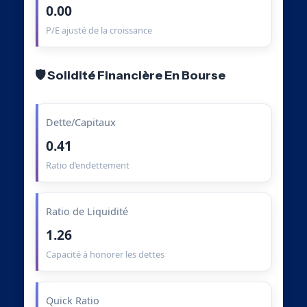
0.00
P/E ajusté de la croissance
🛡️ Solidité Financière En Bourse
Dette/Capitaux
0.41
Ratio d’endettement
Ratio de Liquidité
1.26
Capacité à honorer les dettes
Quick Ratio