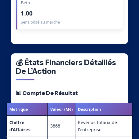
Beta
1.00
Sensibilité au marché
💰 États Financiers Détaillés
De L’Action
📊 Compte De Résultat
Métrique
Valeur (M€)
Description
Chiffre
Revenus totaux de
3868
d’Affaires
l’entreprise