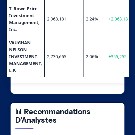
T. Rowe Price
Investment
2,968,181
2.24%
+2,968,181
Management,
Inc.
VAUGHAN
NELSON
INVESTMENT
2,730,665
2.06%
+355,255
MANAGEMENT,
L.P.
📊 Recommandations
D’Analystes