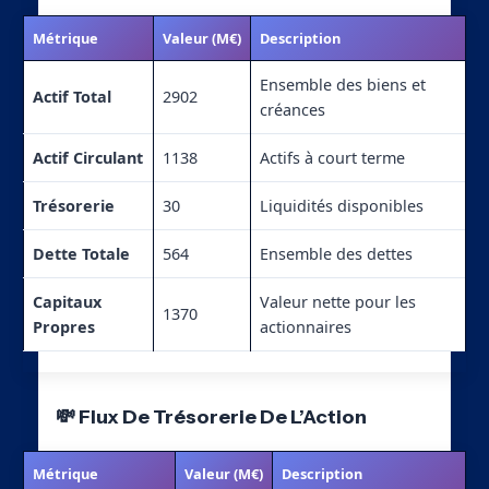
Métrique
Valeur (M€)
Description
Ensemble des biens et
Actif Total
2902
créances
Actif Circulant
1138
Actifs à court terme
Trésorerie
30
Liquidités disponibles
Dette Totale
564
Ensemble des dettes
Capitaux
Valeur nette pour les
1370
Propres
actionnaires
💸 Flux De Trésorerie De L’Action
Métrique
Valeur (M€)
Description