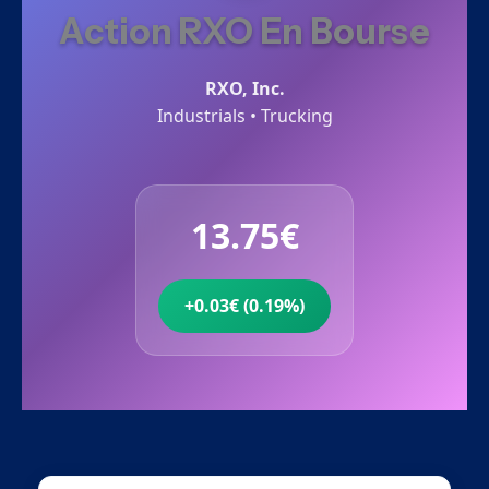
Action RXO En Bourse
RXO, Inc.
Industrials • Trucking
13.75€
+0.03€ (0.19%)