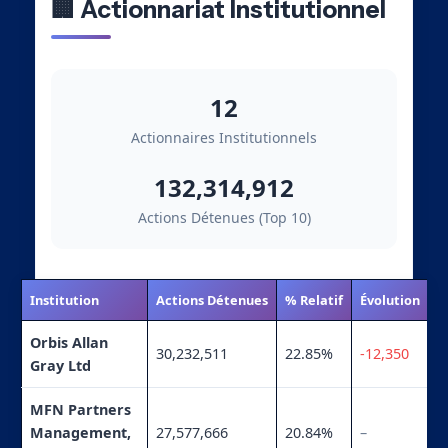
🏢 Actionnariat Institutionnel
12
Actionnaires Institutionnels
132,314,912
Actions Détenues (Top 10)
Institution
Actions Détenues
% Relatif
Évolution
Orbis Allan
30,232,511
22.85%
-12,350
Gray Ltd
MFN Partners
Management,
27,577,666
20.84%
–