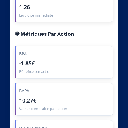
1.26
Liquidité immédiate
💎 Métriques Par Action
BPA
-1.85€
Bénéfice par action
BVPA
10.27€
Valeur comptable par action
FCF par Action