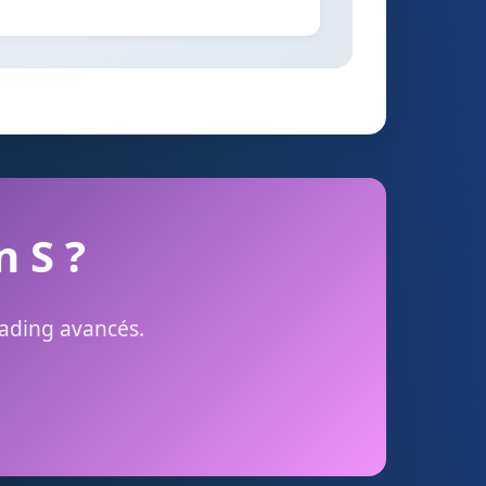
n S ?
rading avancés.