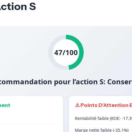
Action S
47/100
commandation pour l’action S: Conser
ment
⚠️ Points D’Attention 
Rentabilité faible (ROE: -17.
Marge nette faible (-35.1%)