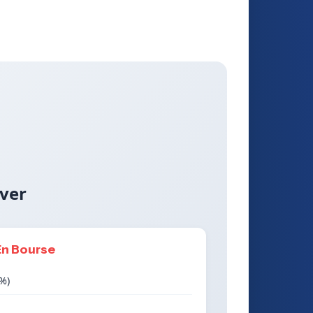
ver
En Bourse
3%)