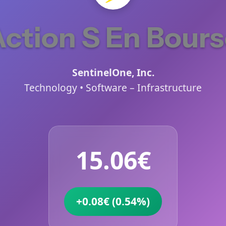
ction S En Bour
SentinelOne, Inc.
Technology • Software – Infrastructure
15.06€
+0.08€ (0.54%)