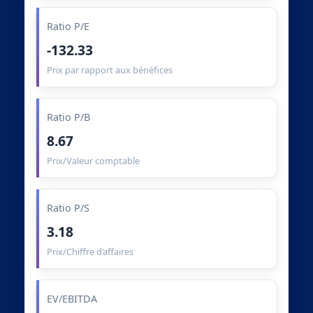
Ratio P/E
-132.33
Prix par rapport aux bénéfices
Ratio P/B
8.67
Prix/Valeur comptable
Ratio P/S
3.18
Prix/Chiffre d’affaires
EV/EBITDA