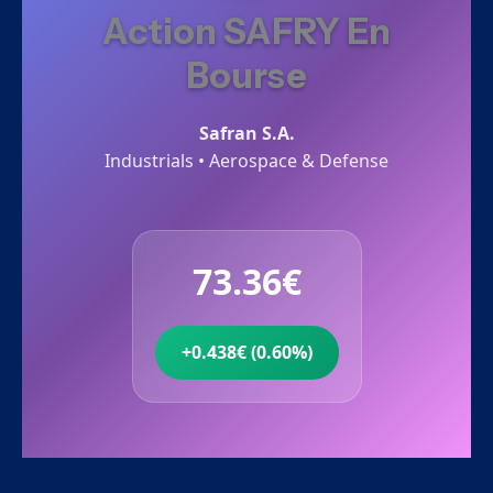
Action SAFRY En
Bourse
Safran S.A.
Industrials • Aerospace & Defense
73.36€
+0.438€ (0.60%)