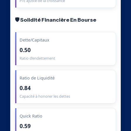
P/E ajusté de la croissance
🛡️ Solidité Financière En Bourse
Dette/Capitaux
0.50
Ratio d’endettement
Ratio de Liquidité
0.84
Capacité à honorer les dettes
Quick Ratio
0.59