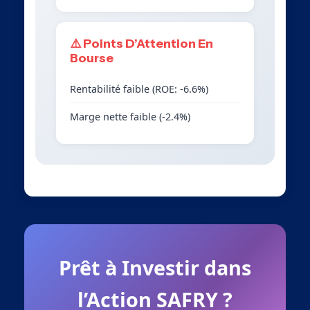
⚠️ Points D’Attention En
Bourse
Rentabilité faible (ROE: -6.6%)
Marge nette faible (-2.4%)
Prêt à Investir dans
l’Action SAFRY ?