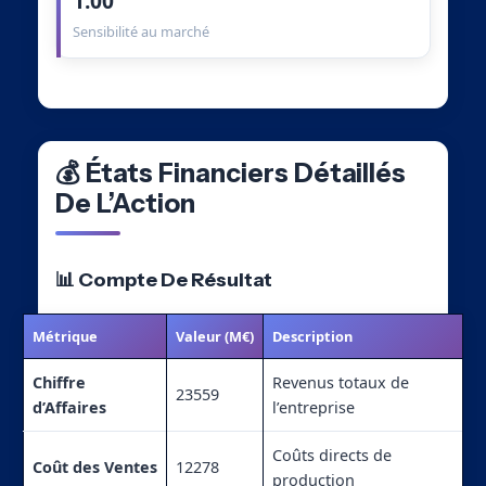
1.00
Sensibilité au marché
💰 États Financiers Détaillés
De L’Action
📊 Compte De Résultat
Métrique
Valeur (M€)
Description
Chiffre
Revenus totaux de
23559
d’Affaires
l’entreprise
Coûts directs de
Coût des Ventes
12278
production