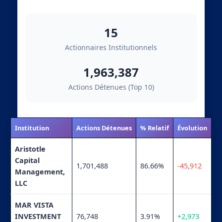
15
Actionnaires Institutionnels
1,963,387
Actions Détenues (Top 10)
Institution
Actions Détenues
% Relatif
Évolution
Aristotle
Capital
1,701,488
86.66%
-45,912
Management,
LLC
MAR VISTA
INVESTMENT
76,748
3.91%
+2,973