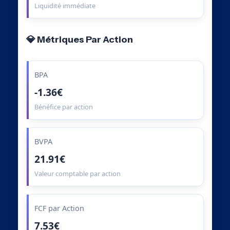
Liquidité immédiate
💎 Métriques Par Action
BPA
-1.36€
Bénéfice par action
BVPA
21.91€
Valeur comptable par action
FCF par Action
7.53€