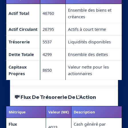
Ensemble des biens et
Actif Total
46760
créances
Actif Circulant
26795
Actifs à court terme
Trésorerie
5537
Liquidités disponibles
Dette Totale
4299
Ensemble des dettes
Capitaux
Valeur nette pour les
8650
Propres
actionnaires
💸 Flux De Trésorerie De L’Action
Métrique
Valeur (M€)
Description
Flux
Cash généré par
4023