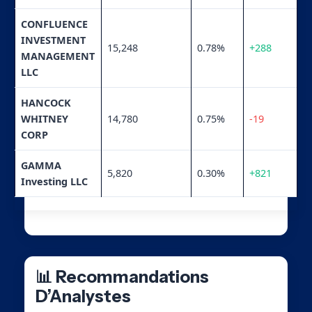
CONFLUENCE
INVESTMENT
15,248
0.78%
+288
MANAGEMENT
LLC
HANCOCK
WHITNEY
14,780
0.75%
-19
CORP
GAMMA
5,820
0.30%
+821
Investing LLC
📊 Recommandations
D’Analystes